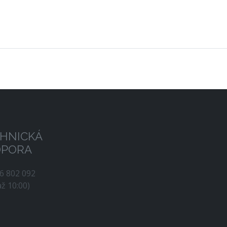
HNICKÁ
DPORA
56 802 092
až 10:00)