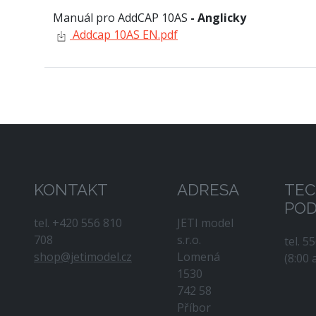
Manuál pro AddCAP 10AS
- Anglicky
Addcap 10AS EN.pdf
KONTAKT
ADRESA
TEC
PO
tel. +420 556 810
JETI model
708
s.r.o.
tel. 5
shop@jetimodel.cz
Lomená
(8:00 
1530
742 58
Příbor