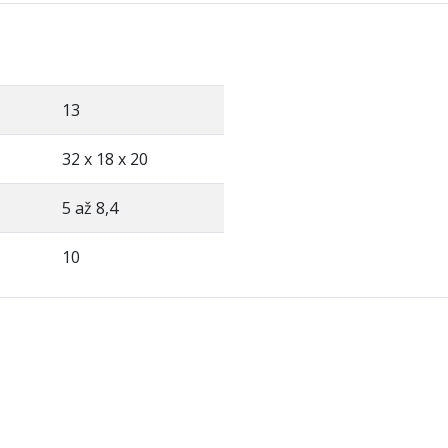
13
32 x 18 x 20
5 až 8,4
10