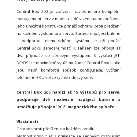
Central Box 200 je zařízení, navržené pro kompletní
management serv v modelu s důrazem na bezpečnost.
Jeho unikátní konstrukce přináší ochranu proti přetížení
na každém výstupu pro servo. Správa napájecí baterie
s podporou telemetrického systému je při použití
Central Boxu samozřejmostí. K zařízení lze připojit až
dva přijímače se sériovým výstupem. S vysílači JETI
DC/DS lze maximálně využít možností Central Boxu, jako
jsou např. komfortní způsob konfigurace, vyčítání
telemetrie EX a velice rychlé odezvy serv.
Central Box 200 nabízí až 15 výstupů pro serva,
podporuje dvě nezávislé napájecí baterie a
umožňuje připojení RC či magnetického spínače.
Vlastnosti
Ochrana proti přetížení na každém kanálu.
Možnost připojit až 2 přijímače se sériovým rozhraním