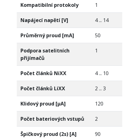
Kompatibilní protokoly
1
Napájecí napětí [V]
4 ... 14
Průměrný proud [mA]
50
Podpora satelitních
1
přijímačů
Počet článků NiXX
4 ... 10
Počet článků LiXX
2 ... 3
Klidový proud [µA]
120
Počet bateriových vstupů
2
Špičkový proud (2s) [A]
90