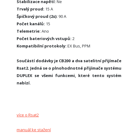
Stabilizace napětí:
Ne
Trvalý proud:
15 A
Špičkový proud (2s):
90 A
Počet kanálů:
15
Telemetrie:
Ano
Počet bateriových vstupů:
2
Kompatibilní protokoly:
EX Bus, PPM
Součástí dodávky je CB200 a dva satelitní přijímače
Rsat2. Jedná se o plnohodnotné přijímače systému
DUPLEX se všemi funkcemi, které tento systém
nabízí.
více o Rsat2
manuál ke stažení