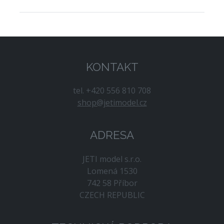
KONTAKT
tel. +420 556 810 708
shop@jetimodel.cz
ADRESA
JETI model s.r.o.
Lomená 1530
742 58 Příbor
CZECH REPUBLIC