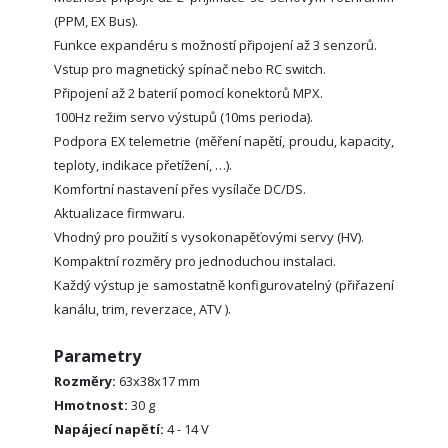
(PPM, EX Bus).
Funkce expandéru s možností připojení až 3 senzorů.
Vstup pro magnetický spínač nebo RC switch.
Připojení až 2 baterií pomocí konektorů MPX.
100Hz režim servo výstupů (10ms perioda).
Podpora EX telemetrie (měření napětí, proudu, kapacity,
teploty, indikace přetížení, …).
Komfortní nastavení přes vysílače DC/DS.
Aktualizace firmwaru.
Vhodný pro použití s vysokonapěťovými servy (HV).
Kompaktní rozměry pro jednoduchou instalaci.
Každý výstup je samostatně konfigurovatelný (přiřazení
kanálu, trim, reverzace, ATV ).
Parametry
Rozměry:
63x38x17 mm
Hmotnost:
30 g
Napájecí napětí:
4 - 14 V