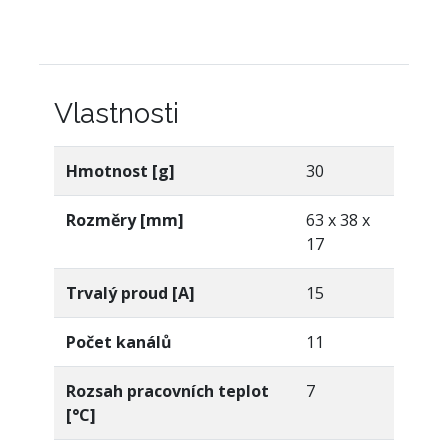
Vlastnosti
Hmotnost [g]
30
Rozměry [mm]
63 x 38 x
17
Trvalý proud [A]
15
Počet kanálů
11
Rozsah pracovních teplot
7
[°C]