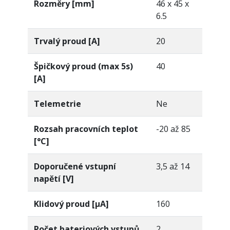
Rozměry [mm]
46 x 45 x
6.5
Trvalý proud [A]
20
Špičkový proud (max 5s)
40
[A]
Telemetrie
Ne
Rozsah pracovních teplot
-20 až 85
[°C]
Doporučené vstupní
3,5 až 14
napětí [V]
Klidový proud [µA]
160
Počet bateriových vstupů
2