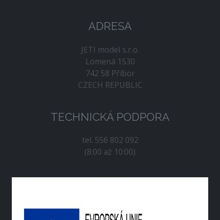
ADRESA
JETI model s.r.o.
Lomená 1530
742 58 Příbor
CZECH REPUBLIC
TECHNICKÁ PODPORA
tel. 556 802 092
(8:00 až 10:00)