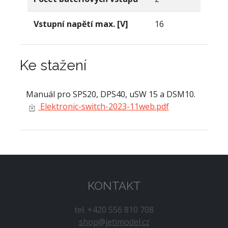
Vstupní napětí max. [V]
16
Ke stažení
Manuál pro SPS20, DPS40, uSW 15 a DSM10.
Elektronic-switch-2023-11web.pdf
KONTAKT
tel. +420 556 810 708
shop@jetimodel.cz