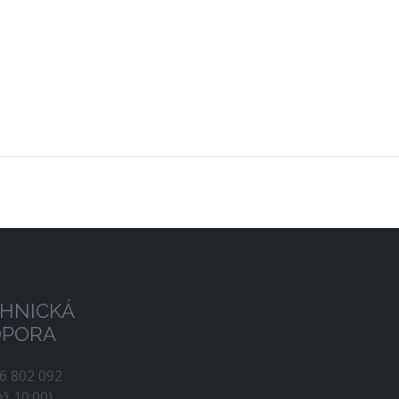
HNICKÁ
DPORA
56 802 092
až 10:00)