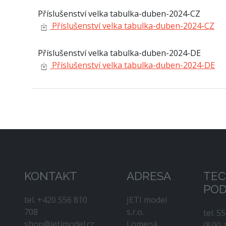
Příslušenství velka tabulka-duben-2024-CZ
Příslušenství velka tabulka-duben-2024-CZ
Příslušenství velka tabulka-duben-2024-DE
Příslušenství velka tabulka-duben-2024-DE
KONTAKT
ADRESA
TEC
PO
tel. +420 556 810
JETI model
708
s.r.o.
tel. 5
shop@jetimodel.cz
Lomená
(8:00 