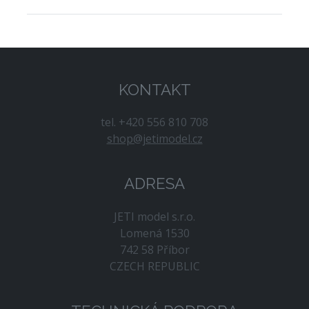
KONTAKT
tel. +420 556 810 708
shop@jetimodel.cz
ADRESA
JETI model s.r.o.
Lomená 1530
742 58 Příbor
CZECH REPUBLIC