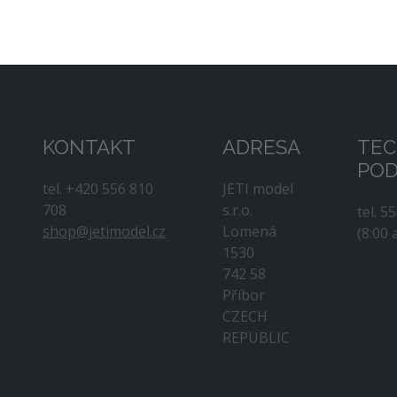
KONTAKT
ADRESA
TEC
PO
tel. +420 556 810
JETI model
708
s.r.o.
tel. 5
shop@jetimodel.cz
Lomená
(8:00 
1530
742 58
Příbor
CZECH
REPUBLIC