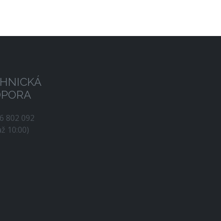
HNICKÁ
DPORA
56 802 092
až 10:00)