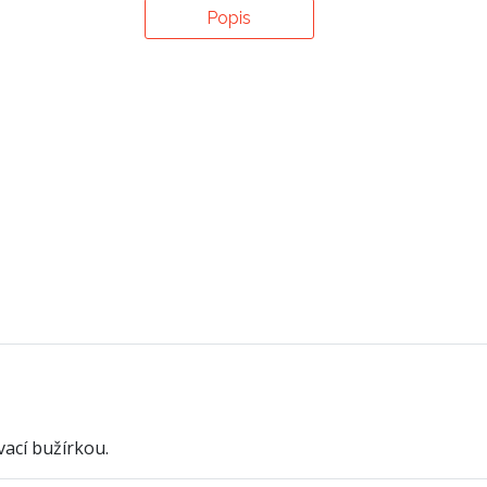
Popis
ací bužírkou.