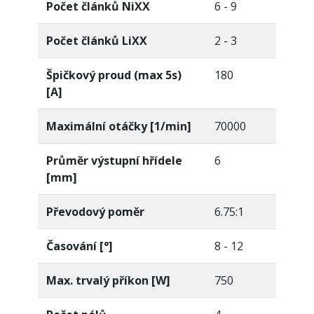
Počet článků NiXX
6 - 9
Počet článků LiXX
2 - 3
Špičkový proud (max 5s)
180
[A]
Maximální otáčky [1/min]
70000
Průměr výstupní hřídele
6
[mm]
Převodový poměr
6.75:1
Časování [°]
8 - 12
Max. trvalý příkon [W]
750