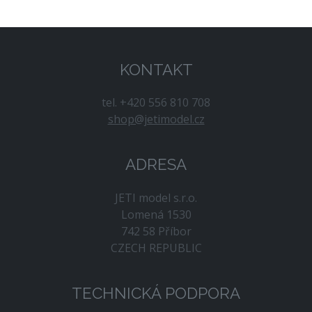
KONTAKT
tel. +420 556 810 708
shop@jetimodel.cz
ADRESA
JETI model s.r.o.
Lomená 1530
742 58 Příbor
CZECH REPUBLIC
TECHNICKÁ PODPORA