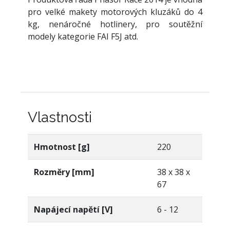
pro velké makety motorových kluzáků do 4
kg, nenáročné hotlinery, pro soutěžní
modely kategorie FAI F5J atd.
Vlastnosti
Hmotnost [g]
220
Rozměry [mm]
38 x 38 x
67
Napájecí napětí [V]
6 - 12