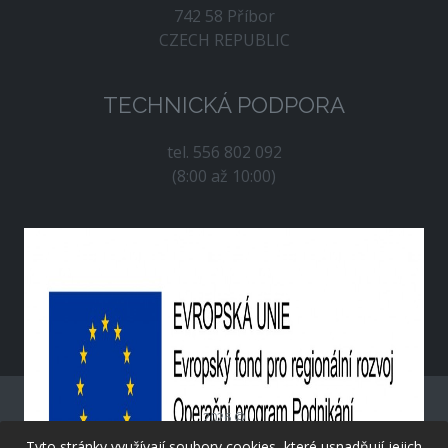
742 58 Příbor
CZECH REPUBLIC
TECHNICKÁ PODPORA
tel. 556 802 092
(8:00 až 10:00)
2026 ©
Tyto stránky využívají soubory cookies, které usnadňují jejich