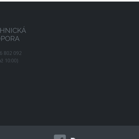
HNICKÁ
DPORA
56 802 092
až 10:00)