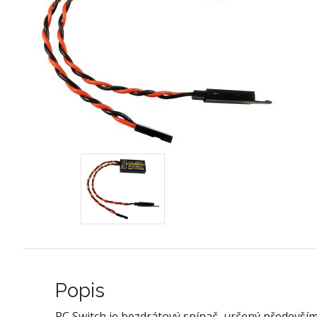
Popis
RC Switch je bezdrátový spínač, určený především 