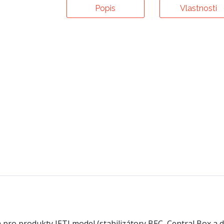
Popis
Vlastnosti
pro produkty JETI model (stabilizátory BEC, Central Box a d