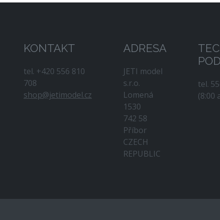
KONTAKT
ADRESA
TEC
PO
tel. +420 556 810
JETI model
708
s.r.o.
tel. 5
shop@jetimodel.cz
Lomená
(8:00 
1530
742 58
Příbor
CZECH
REPUBLIC