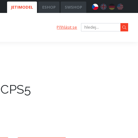
JETIMODEL
ESHOP
SWSHOP
Přihlásit se
RCPS5