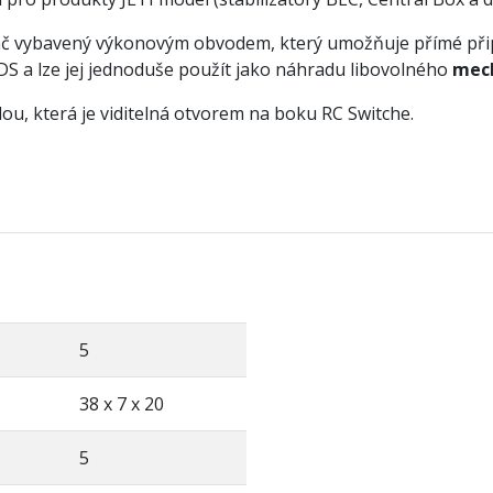
ač vybavený výkonovým obvodem, který umožňuje přímé připo
S a lze jej jednoduše použít jako náhradu libovolného
mec
ou, která je viditelná otvorem na boku RC Switche.
5
38 x 7 x 20
5