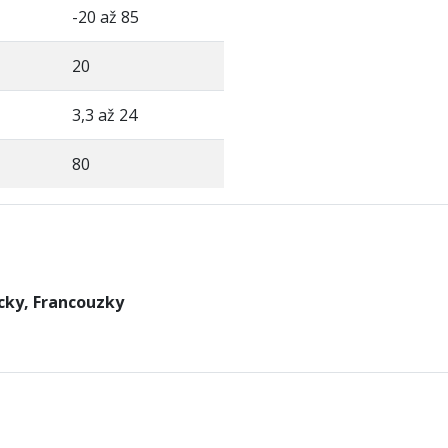
-20 až 85
20
3,3 až 24
80
cky, Francouzky