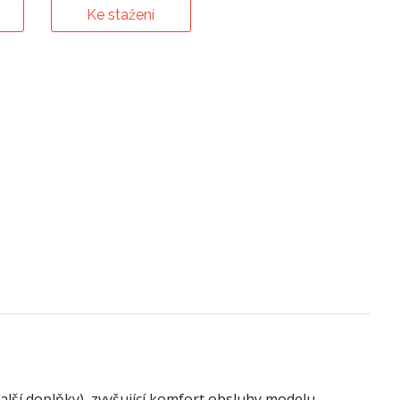
Ke stažení
alší doplňky), zvyšující komfort obsluhy modelu.