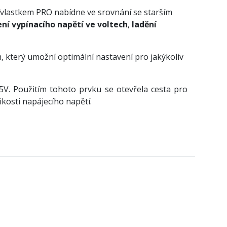
ívlastkem PRO nabídne ve srovnání se starším
ní vypínacího napětí ve voltech
,
ladění
 který umožní optimální nastavení pro jakýkoliv
,5V. Použitím tohoto prvku se otevřela cesta pro
ikosti napájecího napětí.