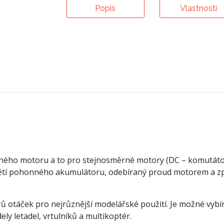
Popis
Vlastnosti
jeného motoru a to pro stejnosměrné motory (DC – komutáto
apětí pohonného akumulátoru, odebíraný proud motorem a zp
orů otáček pro nejrůznější modelářské použití. Je možné vybí
ly letadel, vrtulníků a multikoptér.