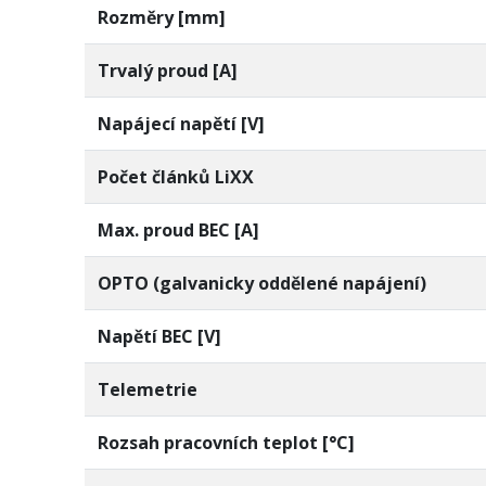
Rozměry [mm]
Trvalý proud [A]
Napájecí napětí [V]
Počet článků LiXX
Max. proud BEC [A]
OPTO (galvanicky oddělené napájení)
Napětí BEC [V]
Telemetrie
Rozsah pracovních teplot [°C]