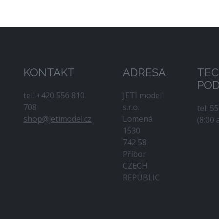
KONTAKT
ADRESA
TEC
PO
tel. +420 556 810
JETI model
708
s.r.o.
tel. 5
shop@jetimodel.cz
Lomená
(8:00 
1530
742 58
Příbor
CZECH
REPUBLIC