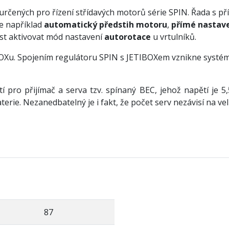
rčených pro řízení střídavých motorů série SPIN. Řada s př
e například
automatický předstih motoru
,
přímé nastave
st aktivovat mód nastavení
autorotace
u vrtulníků.
Xu. Spojením regulátoru SPIN s JETIBOXem vznikne systém,
í pro přijímač a serva tzv. spínaný BEC, jehož napětí je 5
ie. Nezanedbatelný je i fakt, že počet serv nezávisí na vel
87