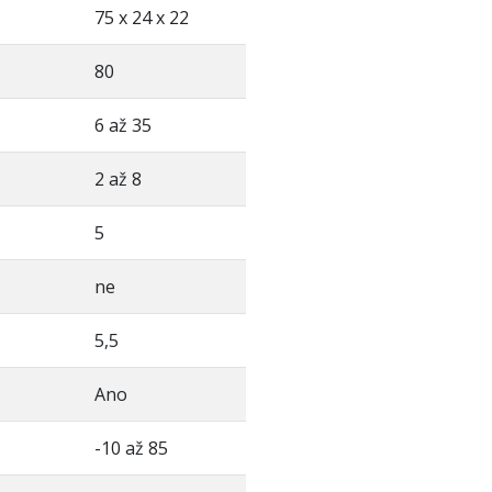
75 x 24 x 22
80
6 až 35
2 až 8
5
ne
5,5
Ano
-10 až 85