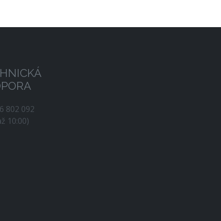
HNICKÁ
DPORA
56 802 092
až 10:00)