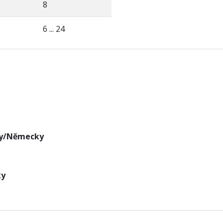
8
6 ... 24
ky/Německy
ky