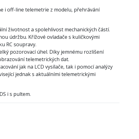
i off-line telemetrie z modelu, přehrávání
ní životnost a spolehlivost mechanických částí.
nou údržbu. Křížové ovladače s kuličkovými
vku RC soupravy.
velký pozorovací úhel. Díky jemnému rozlišení
obrazování telemetrických dat.
cování jak na LCD vysílače, tak i pomocí analýzy
isející jednak s aktuálními telemetrickými
DS i s pultem.