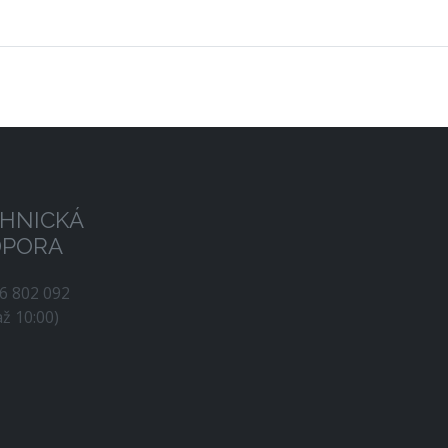
HNICKÁ
DPORA
56 802 092
až 10:00)