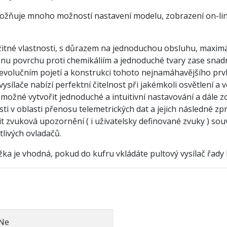
možňuje mnoho možností nastavení modelu, zobrazení on-line 
žitné vlastnosti, s důrazem na jednoduchou obsluhu, maximál
nu povrchu proti chemikáliím a jednoduché tvary zase snad
o evolučním pojetí a konstrukci tohoto nejnamáhavějšího pr
ysílače nabízí perfektní čitelnost při jakémkoli osvětlení a 
 možné vytvořit jednoduché a intuitivní nastavování a dále z
 v oblasti přenosu telemetrických dat a jejich následné zpra
it zvuková upozornění ( i uživatelsky definované zvuky ) souv
tlivých ovladačů.
ka je vhodná, pokud do kufru vkládáte pultový vysílač řady 
Ne