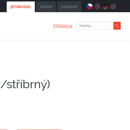
JETIMODEL
ESHOP
SWSHOP
Přihlásit se
/stříbrný)