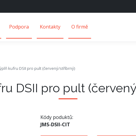
Podpora
Kontakty
O firmě
ýplň kufru DSII pro pult (červený/stříbrný)
ru DSII pro pult (červený
Kódy poduktů:
JMS-DSII-CIT