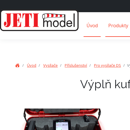
Úvod
Produkty
Úvod
Vysílače
Příslušenství
Pro vysílače DS
V
Výplň kuf