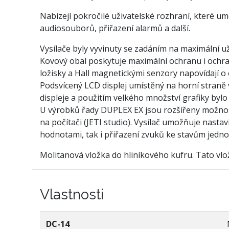
Nabízejí pokročilé uživatelské rozhraní, které u
audiosouborů, přiřazení alarmů a další.
Vysílače byly vyvinuty se zadáním na maximální u
Kovový obal poskytuje maximální ochranu i ochra
ložisky a Hall magnetickými senzory napovídají 
Podsvícený LCD displej umístěný na horní straně v
displeje a použitím velkého množství grafiky bylo
U výrobků řady DUPLEX EX jsou rozšířeny možnosti
na počítači (JETI studio). Vysílač umožňuje nastav
hodnotami, tak i přiřazení zvuků ke stavům jedno
Molitanová vložka do hliníkového kufru. Tato vlož
Vlastnosti
DC-14