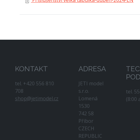
KONTAKT
ADRESA
TEC
PO
tel. +420 556 810
JETI model
708
s.r.o.
tel. 5
shop@jetimodel.cz
Lomená
(8:00 
1530
742 58
Příbor
CZECH
REPUBLIC