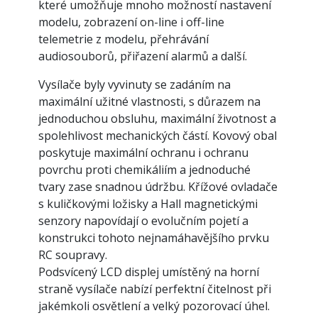
které umožňuje mnoho možností nastavení
modelu, zobrazení on-line i off-line
telemetrie z modelu, přehrávání
audiosouborů, přiřazení alarmů a další.
Vysílače byly vyvinuty se zadáním na
maximální užitné vlastnosti, s důrazem na
jednoduchou obsluhu, maximální životnost a
spolehlivost mechanických částí. Kovový obal
poskytuje maximální ochranu i ochranu
povrchu proti chemikáliím a jednoduché
tvary zase snadnou údržbu. Křížové ovladače
s kuličkovými ložisky a Hall magnetickými
senzory napovídají o evolučním pojetí a
konstrukci tohoto nejnamáhavějšího prvku
RC soupravy.
Podsvícený LCD displej umístěný na horní
straně vysílače nabízí perfektní čitelnost při
jakémkoli osvětlení a velký pozorovací úhel.