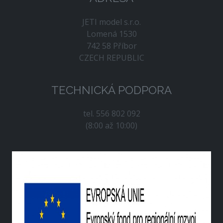
JETI model s.r.o.
Lomená 1530
742 58 Příbor
CZECH REPUBLIC
TECHNICKÁ PODPORA
tel. 556 802 092
(8:00 až 10:00)