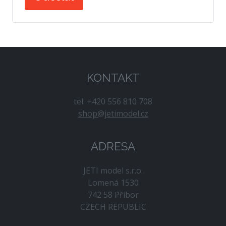
KONTAKT
tel. +420 556 810 708
shop@jetimodel.cz
ADRESA
JETI model s.r.o.
Lomená 1530
742 58 Příbor
CZECH REPUBLIC