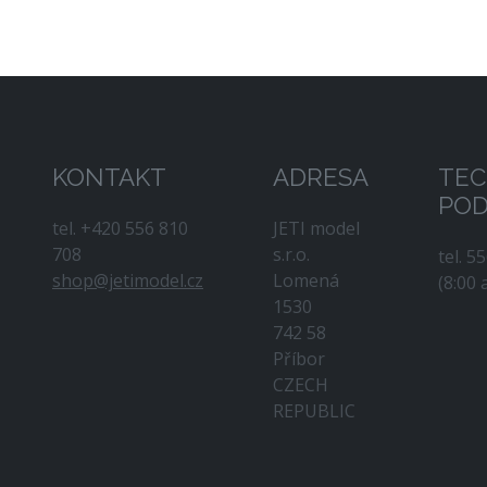
KONTAKT
ADRESA
TEC
PO
tel. +420 556 810
JETI model
708
s.r.o.
tel. 5
shop@jetimodel.cz
Lomená
(8:00 
1530
742 58
Příbor
CZECH
REPUBLIC