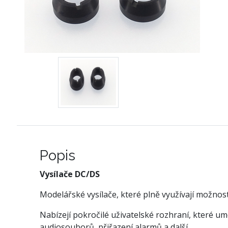
Popis
Vysílače DC/DS
Modelářské vysílače, které plně využívají možnos
Nabízejí pokročilé uživatelské rozhraní, které u
audiosouborů, přiřazení alarmů a další.