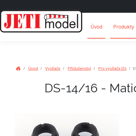
Úvod
Produkty
Úvod
Vysílače
Příslušenství
Pro vysílače DS
D
DS-14/16 - Mati