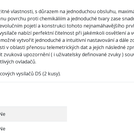
žitné vlastnosti, s důrazem na jednoduchou obsluhu, maximál
nu povrchu proti chemikáliím a jednoduché tvary zase snad
o evolučním pojetí a konstrukci tohoto nejnamáhavějšího pr
ysílače nabízí perfektní čitelnost při jakémkoli osvětlení a 
 možné vytvořit jednoduché a intuitivní nastavování a dále z
 v oblasti přenosu telemetrických dat a jejich následné zpra
it zvuková upozornění ( i uživatelsky definované zvuky ) souv
tlivých ovladačů.
ových vysílačů DS (2 kusy).
Ne
Ne