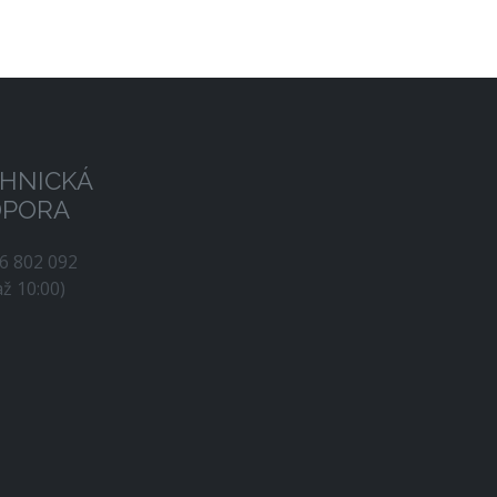
HNICKÁ
DPORA
56 802 092
až 10:00)