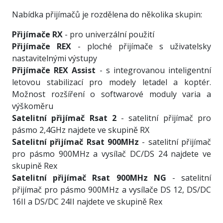
Nabídka přijímačů je rozdělena do několika skupin:
Přijímače RX
- pro univerzální použití
Přijímače REX
- ploché přijímače s uživatelsky
nastavitelnými výstupy
Přijímače REX Assist
- s integrovanou inteligentní
letovou stabilizací pro modely letadel a koptér.
Možnost rozšíření o softwarové moduly varia a
výškoměru
Satelitní přijímač Rsat 2
- satelitní přijímač pro
pásmo 2,4GHz najdete ve skupině RX
Satelitní přijímač Rsat 900MHz
- satelitní přijímač
pro pásmo 900MHz a vysílač DC/DS 24 najdete ve
skupině Rex
Satelitní přijímač Rsat 900MHz NG
- satelitní
přijímač pro pásmo 900MHz a vysílače DS 12, DS/DC
16II a DS/DC 24II najdete ve skupině Rex