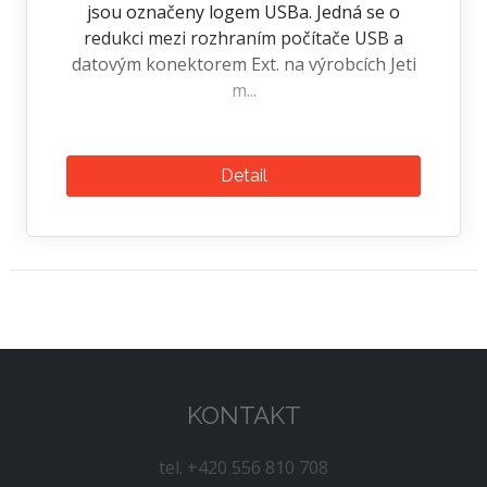
jsou označeny logem USBa. Jedná se o
redukci mezi rozhraním počítače USB a
datovým konektorem Ext. na výrobcích Jeti
m...
Detail
KONTAKT
tel. +420 556 810 708