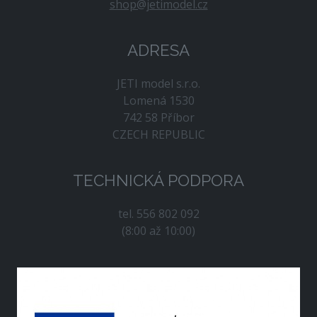
shop@jetimodel.cz
ADRESA
JETI model s.r.o.
Lomená 1530
742 58 Příbor
CZECH REPUBLIC
TECHNICKÁ PODPORA
tel. 556 802 092
(8:00 až 10:00)