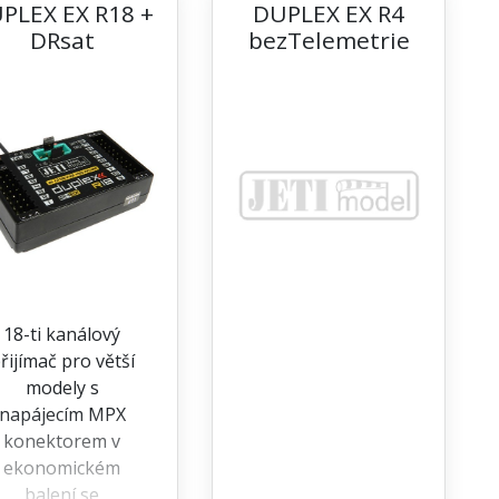
PLEX EX R18 +
DUPLEX EX R4
DRsat
bezTelemetrie
18-ti kanálový
řijímač pro větší
modely s
napájecím MPX
konektorem v
ekonomickém
balení se