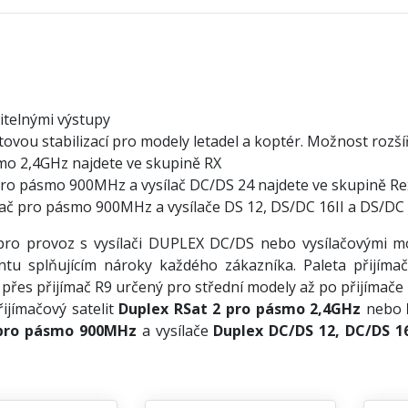
vitelnými výstupy
etovou stabilizací pro modely letadel a koptér. Možnost roz
smo 2,4GHz najdete ve skupině RX
č pro pásmo 900MHz a vysílač DC/DS 24 najdete ve skupině Re
ímač pro pásmo 900MHz a vysílače DS 12, DS/DC 16II a DS/DC 
ro provoz s vysílači DUPLEX DC/DS nebo vysílačovými mod
ntu splňujícím nároky každého zákazníka. Paleta přijíma
přes přijímač R9 určený pro střední modely až po přijímače
ijímačový satelit
Duplex RSat 2 pro pásmo 2,4GHz
nebo
 pro pásmo 900MHz
a vysílače
Duplex DC/DS 12, DC/DS 16