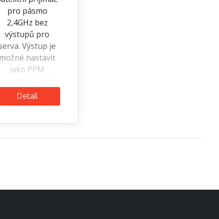
pro pásmo
2,4GHz bez
výstupů pro
serva. Výstup je
možné nastavit
jako PPM
pozitivní, PPM
egativní, EX Bus
Detail
nebo UDI.
Přijímač má plný
osah a podporu
přenosu
telemetrických
údajů. J...