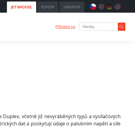
JETIMODEL
ESHOP
SWSHOP
Přihlásit se
 Duplex, včetně již nevyráběných typů a vysílačových
ických dat a poskytují údaje o palubním napětí a síle