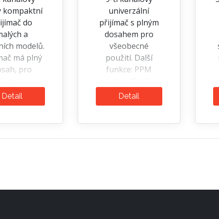
ý kompaktní
univerzální
ijímač do
přijímač s plným
alých a
dosahem pro
ních modelů.
všeobecné
ímač má plný
použití. Další
osah, pro
funkce: PPM
úsporu
vstup (Sat1)
otnosti je
n
Detail
Detail
smrštěn v
bužírce.
d