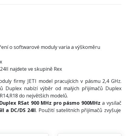
šíření o softwarové moduly varia a výškoměru
x
24II najdete ve skupině Rex
uly firmy JETI model pracujících v pásmu 2,4 GHz.
čů Duplex nabízí výběr od malých přijímačů Duplex
 R14,R18 do největších modelů.
Duplex RSat 900 MHz pro pásmo 900MHz
a vysílač
II a DC/DS 24II
. Použití satelitních přijímačů zvyšuje