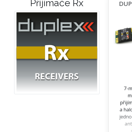
Přijímače Rx
DUP
7-m
m
přijí
a hal
jedno
ant