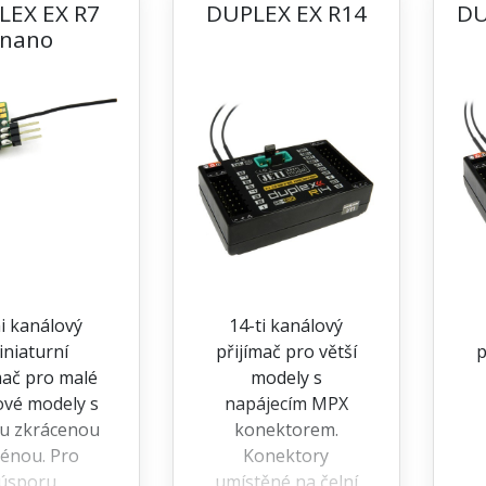
LEX EX R7
DUPLEX EX R14
DU
nano
i kanálový
14-ti kanálový
iniaturní
přijímač pro větší
p
mač pro malé
modely s
ové modely s
napájecím MPX
u zkrácenou
konektorem.
énou. Pro
Konektory
úsporu
umístěné na čelní