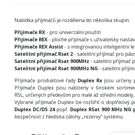
Nabídka přijímačů je rozdělena do několika skupin:
Přijímače RX
- pro univerzální použití
Přijímače REX
- ploché přijímače s uživatelsky nasta
Přijímače REX Assist
- s integrovanou inteligentní l
Satelitní přijímač Rsat 2
- satelitní přijímač pro pá
Satelitní přijímač Rsat 900MHz
- satelitní přijíma
Satelitní přijímač Rsat 900MHz NG
- satelitní přij
Přijímače produktové řady
Duplex Rx
jsou určeny p
Přijímače Duplex jsou nabízeny v širokém sortime
R5L, určených především pro malé až střední modely, 
Vybrané přijímače Duplex lze rozšířit o doplňkový př
Duplex DC/DS 24
popř.
Duplex RSat 900 MHz NG
bezpečnost z hlediska zálohy „rezervy“ systému.