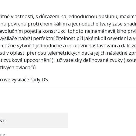
žitné vlastnosti, s důrazem na jednoduchou obsluhu, maximál
nu povrchu proti chemikáliím a jednoduché tvary zase snad
o evolučním pojetí a konstrukci tohoto nejnamáhavějšího pr
ysílače nabízí perfektní čitelnost při jakémkoli osvětlení a 
 možné vytvořit jednoduché a intuitivní nastavování a dále z
 v oblasti přenosu telemetrických dat a jejich následné zpra
it zvuková upozornění ( i uživatelsky definované zvuky ) souv
tlivých ovladačů.
ové vysílače řady DS.
Ne
Ne