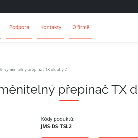
Podpora
Kontakty
O firmě
S- vyměnitelný přepínač TX dlouhý 2
měnitelný přepínač TX d
Kódy poduktů:
JMS-DS-TSL2