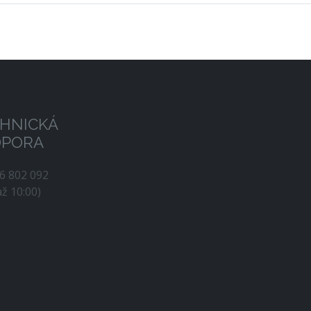
HNICKÁ
DPORA
56 802 092
až 10:00)