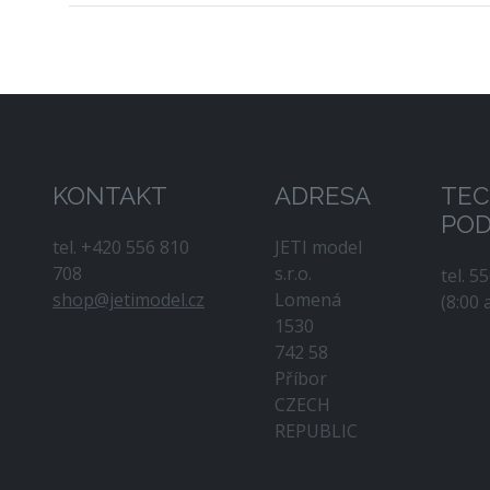
KONTAKT
ADRESA
TEC
PO
tel. +420 556 810
JETI model
708
s.r.o.
tel. 5
shop@jetimodel.cz
Lomená
(8:00 
1530
742 58
Příbor
CZECH
REPUBLIC