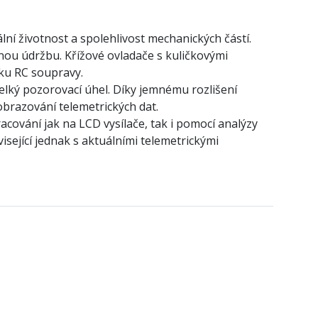
ní životnost a spolehlivost mechanických částí.
nou údržbu. Křížové ovladače s kuličkovými
vku RC soupravy.
velký pozorovací úhel. Díky jemnému rozlišení
obrazování telemetrických dat.
cování jak na LCD vysílače, tak i pomocí analýzy
isející jednak s aktuálními telemetrickými