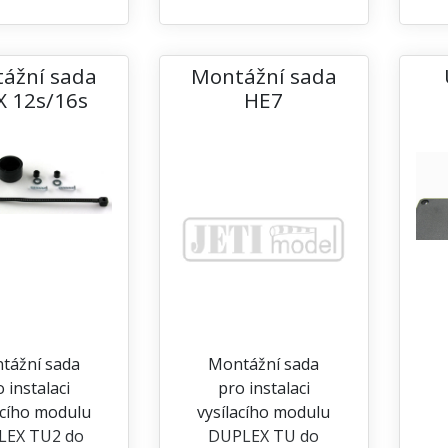
ážní sada
Montážní sada
 12s/16s
HE7
tážní sada
Montážní sada
 instalaci
pro instalaci
acího modulu
vysílacího modulu
LEX TU2 do
DUPLEX TU do