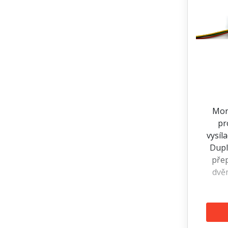
Mon
pr
vysíl
Dupl
pře
dvě