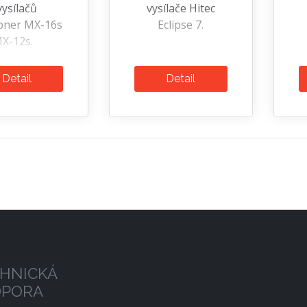
vysílačů
vysílače Hitec
pner MX-16s
Eclipse 7.
MX-12s.
Detail
Detail
HNICKÁ
DPORA