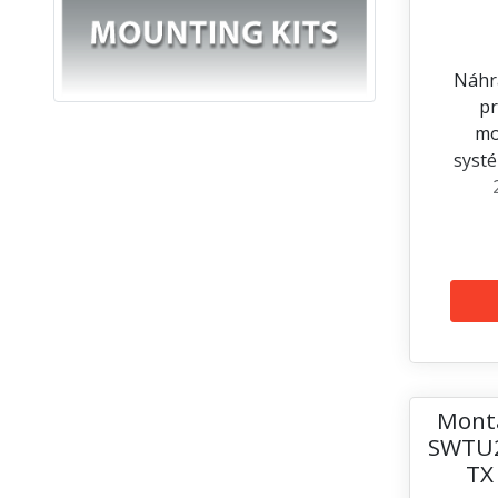
Náhr
pr
mo
syst
Montá
SWTU2
TX