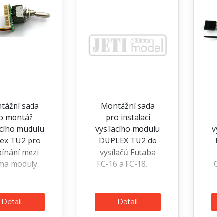
tážní sada
Montážní sada
o montáž
pro instalaci
acího mudulu
vysílacího modulu
v
ex TU2 pro
DUPLEX TU2 do
pínání mezi
vysílačů Futaba
ma moduly.
FC-16 a FC-18.
Detail
Detail