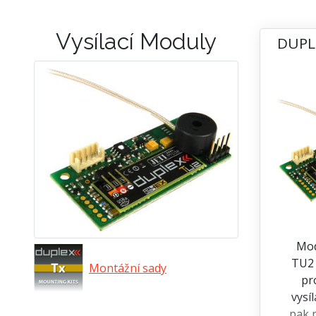
Vysílací Moduly
DUPL
Mod
TU2 
Montážní sady
pr
vysí
pak p