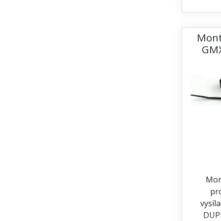
Mont
GMX
Mon
pro
vysíl
DUP