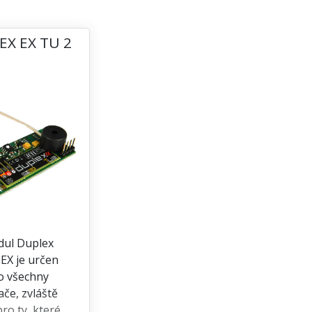
EX EX TU 2
ul Duplex
EX je určen
o všechny
lače, zvláště
ro ty, které