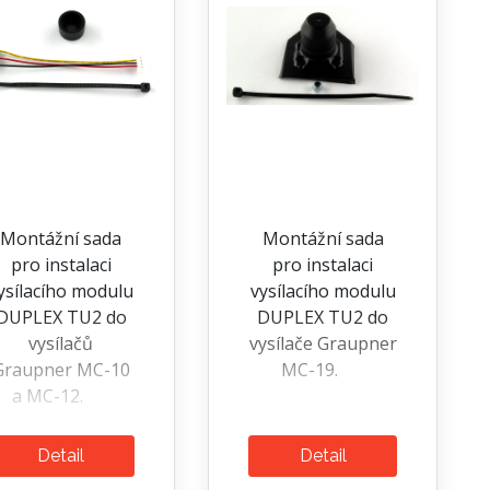
Montážní sada
Montážní sada
pro instalaci
pro instalaci
ysílacího modulu
vysílacího modulu
DUPLEX TU2 do
DUPLEX TU2 do
vysílačů
vysílače Graupner
Graupner MC-10
MC-19.
a MC-12.
Detail
Detail