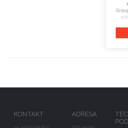
Grau
a 
KONTAKT
ADRESA
TEC
PO
tel. +420 556 810
JETI model