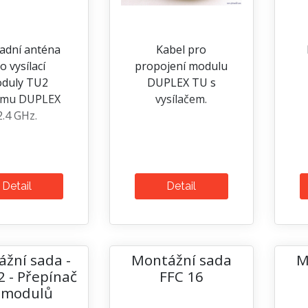
adní anténa
Kabel pro
o vysílací
propojení modulu
duly TU2
DUPLEX TU s
ému DUPLEX
vysílačem.
2.4 GHz.
Detail
Detail
žní sada -
Montážní sada
M
 - Přepínač
FFC 16
 modulů