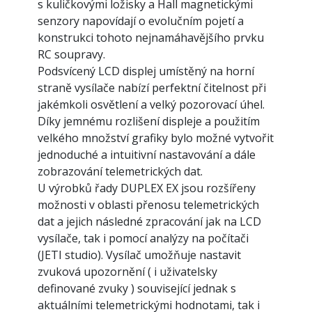
s kuličkovými ložisky a Hall magnetickými
senzory napovídají o evolučním pojetí a
konstrukci tohoto nejnamáhavějšího prvku
RC soupravy.
Podsvícený LCD displej umístěný na horní
straně vysílače nabízí perfektní čitelnost při
jakémkoli osvětlení a velký pozorovací úhel.
Díky jemnému rozlišení displeje a použitím
velkého množství grafiky bylo možné vytvořit
jednoduché a intuitivní nastavování a dále
zobrazování telemetrických dat.
U výrobků řady DUPLEX EX jsou rozšířeny
možnosti v oblasti přenosu telemetrických
dat a jejich následné zpracování jak na LCD
vysílače, tak i pomocí analýzy na počítači
(JETI studio). Vysílač umožňuje nastavit
zvuková upozornění ( i uživatelsky
definované zvuky ) související jednak s
aktuálními telemetrickými hodnotami, tak i