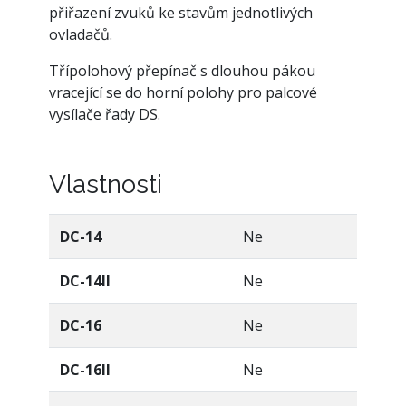
přiřazení zvuků ke stavům jednotlivých
ovladačů.
Třípolohový přepínač s dlouhou pákou
vracející se do horní polohy pro palcové
vysílače řady DS.
Vlastnosti
DC-14
Ne
DC-14II
Ne
DC-16
Ne
DC-16II
Ne