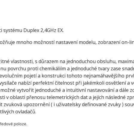
ti systému Duplex 2,4GHz EX.
možňuje mnoho možností nastavení modelu, zobrazení on-line 
žitné vlastnosti, s důrazem na jednoduchou obsluhu, maximál
nu povrchu proti chemikáliím a jednoduché tvary zase snad
o evolučním pojetí a konstrukci tohoto nejnamáhavějšího pr
ysílače nabízí perfektní čitelnost při jakémkoli osvětlení a 
 možné vytvořit jednoduché a intuitivní nastavování a dále z
 v oblasti přenosu telemetrických dat a jejich následné zpra
it zvuková upozornění ( i uživatelsky definované zvuky ) souv
tlivých ovladačů.
středové poloze.