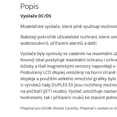
Popis
Vysílače DC/DS
Modelářské vysílače, které plně využívají možnos
Nabízejí pokročilé uživatelské rozhraní, které u
audiosouborů, přiřazení alarmů a další.
Vysílače byly vyvinuty se zadáním na maximální u
Kovový obal poskytuje maximální ochranu i ochra
ložisky a Hall magnetickými senzory napovídají 
Podsvícený LCD displej umístěný na horní straně v
displeje a použitím velkého množství grafiky bylo
U výrobků řady DUPLEX EX jsou rozšířeny možnosti
na počítači (JETI studio). Vysílač umožňuje nastav
hodnotami, tak i přiřazení zvuků ke stavům jedno
Přepínač pro DS24II: Dlouhý 3 polohy. Přepínač s aretací ve 