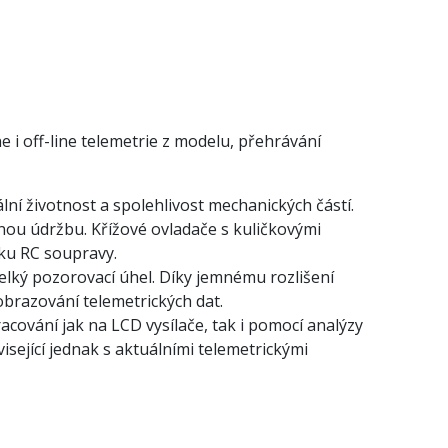
i off-line telemetrie z modelu, přehrávání
ní životnost a spolehlivost mechanických částí.
nou údržbu. Křížové ovladače s kuličkovými
vku RC soupravy.
velký pozorovací úhel. Díky jemnému rozlišení
obrazování telemetrických dat.
cování jak na LCD vysílače, tak i pomocí analýzy
isející jednak s aktuálními telemetrickými