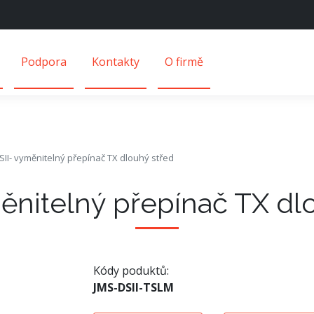
Podpora
Kontakty
O firmě
SII- vyměnitelný přepínač TX dlouhý střed
ěnitelný přepínač TX dl
Kódy poduktů:
JMS-DSII-TSLM