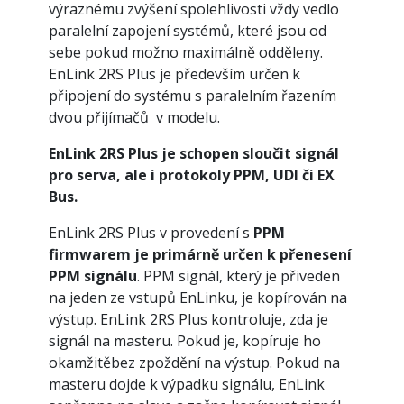
výraznému zvýšení spolehlivosti vždy vedlo
paralelní zapojení systémů, které jsou od
sebe pokud možno maximálně odděleny.
EnLink 2RS Plus je především určen k
připojení do systému s paralelním řazením
dvou přijímačů v modelu.
EnLink 2RS Plus je schopen sloučit
signál
pro serva, ale i protokoly PPM, UDI či EX
Bus.
EnLink 2RS Plus v provedení s
PPM
firmwarem je primárně určen k přenesení
PPM signálu
. PPM signál, který je přiveden
na jeden ze vstupů EnLinku, je kopírován na
výstup. EnLink 2RS Plus kontroluje, zda je
signál na masteru. Pokud je, kopíruje ho
okamžitěbez zpoždění na výstup. Pokud na
masteru dojde k výpadku signálu, EnLink