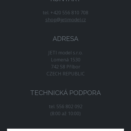
tel. +420 556 810 708
shop@jetimodel.cz
ADRESA
JETI model s.r.o.
Lomená 1530
742 58 Příbor
CZECH REPUBLIC
TECHNICKÁ PODPORA
tel. 556 802 092
(8:00 až 10:00)