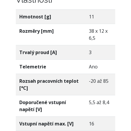
Hmotnost [g]
11
Rozměry [mm]
38 x 12 x
6,5
Trvalý proud [A]
3
Telemetrie
Ano
Rozsah pracovních teplot
-20 až 85
[°C]
Doporučené vstupní
5,5 až 8,4
napětí [V]
Vstupní napětí max. [V]
16