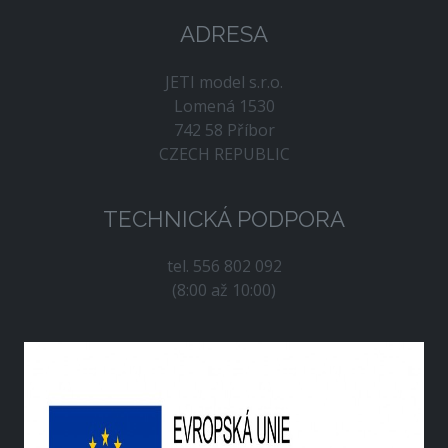
ADRESA
JETI model s.r.o.
Lomená 1530
742 58 Příbor
CZECH REPUBLIC
TECHNICKÁ PODPORA
tel. 556 802 092
(8:00 až 10:00)