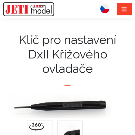
Klíč pro nastavení
DxII Křížového
ovladače