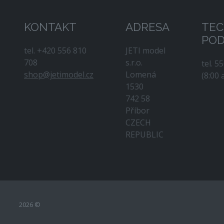
KONTAKT
ADRESA
TEC
PO
tel. +420 556 810
JETI model
708
s.r.o.
tel. 5
shop@jetimodel.cz
Lomená
(8:00 
1530
742 58
Příbor
CZECH
REPUBLIC
2026 ©