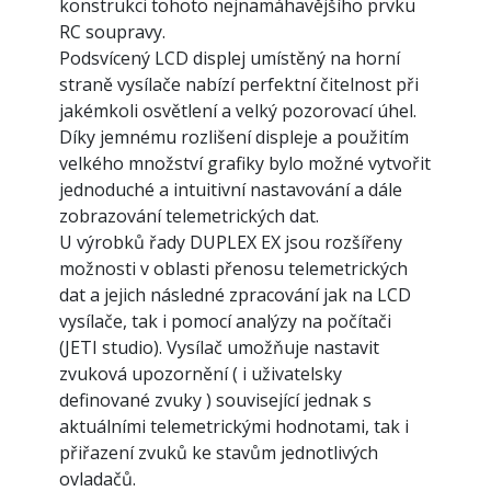
konstrukci tohoto nejnamáhavějšího prvku
RC soupravy.
Podsvícený LCD displej umístěný na horní
straně vysílače nabízí perfektní čitelnost při
jakémkoli osvětlení a velký pozorovací úhel.
Díky jemnému rozlišení displeje a použitím
velkého množství grafiky bylo možné vytvořit
jednoduché a intuitivní nastavování a dále
zobrazování telemetrických dat.
U výrobků řady DUPLEX EX jsou rozšířeny
možnosti v oblasti přenosu telemetrických
dat a jejich následné zpracování jak na LCD
vysílače, tak i pomocí analýzy na počítači
(JETI studio). Vysílač umožňuje nastavit
zvuková upozornění ( i uživatelsky
definované zvuky ) související jednak s
aktuálními telemetrickými hodnotami, tak i
přiřazení zvuků ke stavům jednotlivých
ovladačů.