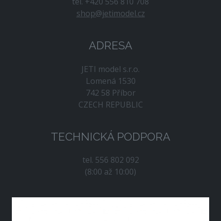
tel. +420 556 810 708
shop@jetimodel.cz
ADRESA
JETI model s.r.o.
Lomená 1530
742 58 Příbor
CZECH REPUBLIC
TECHNICKÁ PODPORA
tel. 556 802 092
(8:00 až 10:00)