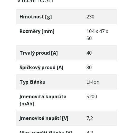
Hmotnost [g]
230
Rozměry [mm]
104 x 47 x
50
Trvalý proud [A]
40
Špičkový proud [A]
80
Typ článku
Li-Ion
Jmenovitá kapacita
5200
[mAh]
Jmenovité napětí [V]
7,2
Max. napětí článku [V]
4,2