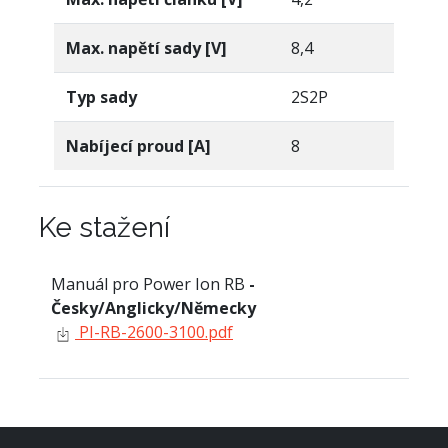
Max. napětí sady [V]
8,4
Typ sady
2S2P
Nabíjecí proud [A]
8
Ke stažení
Manuál pro Power Ion RB
-
Česky/Anglicky/Německy
PI-RB-2600-3100.pdf