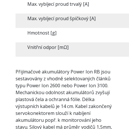
Max. vybíjecí proud trvalý [A]
Max. vybíjecí proud špičkový [A]
Hmotnost [g]
Vnitřní odpor [mΩ]
Přijímačové akumulátory Power Ion RB jsou
sestavovány z vhodně selektovaných článků
typu Power Ion 2600 nebo Power Ion 3100.
Mechanickou odolnost akumulátorů zvyšují
plastová čela a ochranná fólie. Délka
výstupních kabelů je 14 cm. Kabel zakončený
servokonektorem slouží k nabíjení
akumulátoru popř. k monitorování jeho
stavu. Silový kabel má průměr vodičů 1,5mm,