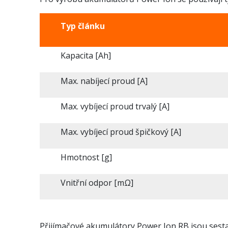
Typ článku
Kapacita [Ah]
Max. nabíjecí proud [A]
Max. vybíjecí proud trvalý [A]
Max. vybíjecí proud špičkový [A]
Hmotnost [g]
Vnitřní odpor [mΩ]
Přijímačové akumulátory Power Ion RB jsou sest