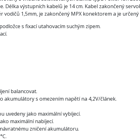
ie. Délka výstupních kabelů je 14 cm. Kabel zakončený serv
r vodičů 1,5mm, je zakončený MPX konektorem a je určený pr
odložce s fixací utahovacím suchým zipem.
cí.
jení balancovat.
Po akumulátory s omezením napětí na 4,2V/článek.
u uvedeny jako maximální vybíjecí.
ako maximální nabíjecí.
enávratnému zničení akumulátoru.
°C.