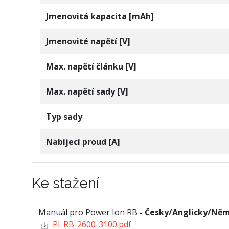
Jmenovitá kapacita [mAh]
Jmenovité napětí [V]
Max. napětí článku [V]
Max. napětí sady [V]
Typ sady
Nabíjecí proud [A]
Ke stažení
Manuál pro Power Ion RB
- Česky/Anglicky/Ně
PI-RB-2600-3100.pdf