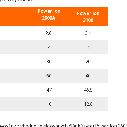
Power Ion
Power Ion
2600A
3100
2,6
3,1
4
4
30
20
60
40
47
46,5
10
12,8
avovány z vhodně selektovaných článků typu Power Ion 26