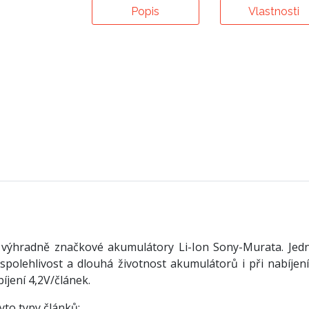
Popis
Vlastnosti
výhradně značkové akumulátory Li-Ion Sony-Murata.
Jed
 spolehlivost a dlouhá životnost akumulátorů i při nabíje
íjení 4,2V/článek.
yto typy článků: