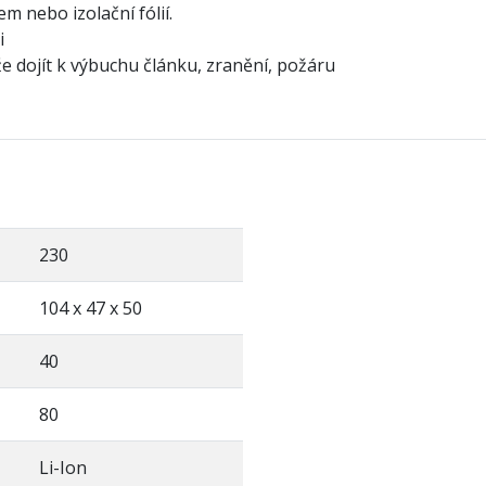
 nebo izolační fólií.
i
ojít k výbuchu článku, zranění, požáru
230
104 x 47 x 50
40
80
Li-Ion