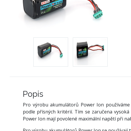
Popis
Pro výrobu akumulátorů Power Ion používáme 
podle přísných kritérií. Tím se zaručena vysoká
Power Ion mají povolené maximální napětí při nab
Pro výrobu akumulátorů Power Ion se používají t