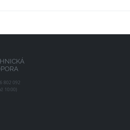
HNICKÁ
DPORA
56 802 092
až 10:00)