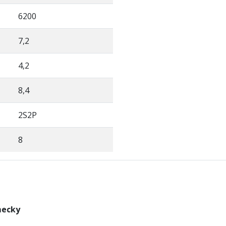
6200
7,2
4,2
8,4
2S2P
8
mecky