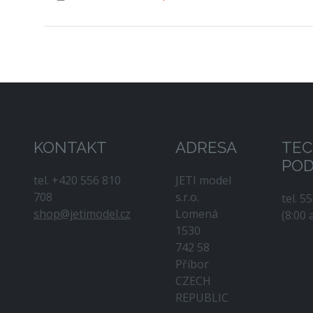
KONTAKT
ADRESA
TEC
PO
tel. +420 556 810
JETI model
708
s.r.o.
tel. 5
shop@jetimodel.cz
Lomená
(8:00 
1530
742 58
Příbor
CZECH
REPUBLIC