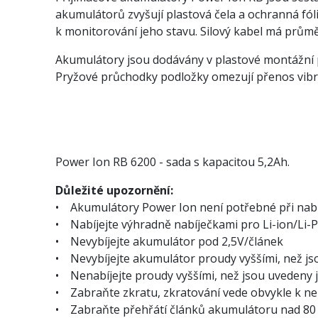
akumulátorů zvyšují plastová čela a ochranná fól
k monitorování jeho stavu. Silový kabel má průmě
Akumulátory jsou dodávány v plastové montážní p
Pryžové průchodky podložky omezují přenos vibra
Power Ion RB 6200 - sada s kapacitou 5,2Ah.
Důležité upozornění:
• Akumulátory Power Ion není potřebné při nabí
• Nabíjejte výhradně nabíječkami pro Li-ion/Li-
• Nevybíjejte akumulátor pod 2,5V/článek
• Nevybíjejte akumulátor proudy vyššími, než jso
• Nenabíjejte proudy vyššími, než jsou uvedeny j
• Zabraňte zkratu, zkratování vede obvykle k n
• Zabraňte přehřátí článků akumulátoru nad 80 