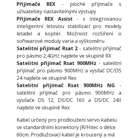
Přijímače REX
- ploché přijímače s
uživatelsky nastavitelnými výstupy
Přijímače REX Assist
- s integrovanou
inteligentní letovou stabilizací pro modely
letadel a koptér. Možnost rozšíření o
softwarové moduly varia a výškoměru
Satelitní přijímač Rsat 2
- satelitní přijímač
pro pásmo 2,4GHz najdete ve skupině RX
Satelitní přijímač Rsat 900MHz
- satelitní
přijímač pro pásmo 900MHz a vysílač DC/DS
24 najdete ve skupině Rex
Satelitní přijímač Rsat 900MHz NG
-
satelitní přijímač pro pásmo 900MHz a
vysílače DS 12, DS/DC 16II a DS/DC 24II
najdete ve skupině Rex
Kabel určený pro prodloužení servo kabelu
se standardními konektory JR/Hitec o délce
60cm. Prodlužovací kabel je kroucený a má