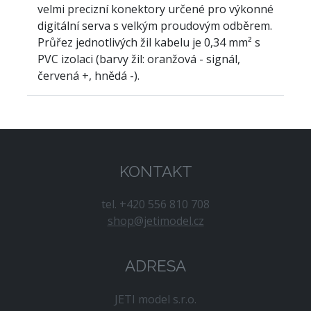
velmi precizní konektory určené pro výkonné
digitální serva s velkým proudovým odběrem.
Průřez jednotlivých žil kabelu je 0,34 mm² s
PVC izolaci (barvy žil: oranžová - signál,
červená +, hnědá -).
KONTAKT
tel. +420 556 810 708
shop@jetimodel.cz
ADRESA
JETI model s.r.o.