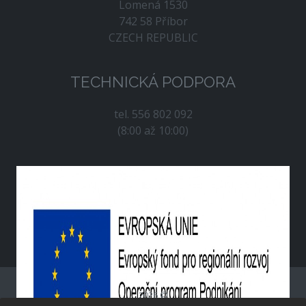
Lomená 1530
742 58 Příbor
CZECH REPUBLIC
TECHNICKÁ PODPORA
tel. 556 802 092
(8:00 až 10:00)
2026 ©