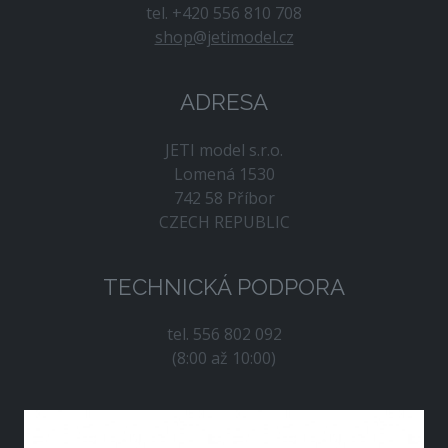
tel. +420 556 810 708
shop@jetimodel.cz
ADRESA
JETI model s.r.o.
Lomená 1530
742 58 Příbor
CZECH REPUBLIC
TECHNICKÁ PODPORA
tel. 556 802 092
(8:00 až 10:00)