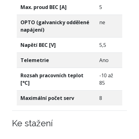
Max. proud BEC [A]
5
OPTO (galvanicky oddělené
ne
napájení)
Napětí BEC [V]
5,5
Telemetrie
Ano
Rozsah pracovních teplot
-10 až
[°C]
85
Maximální počet serv
8
Ke stažení