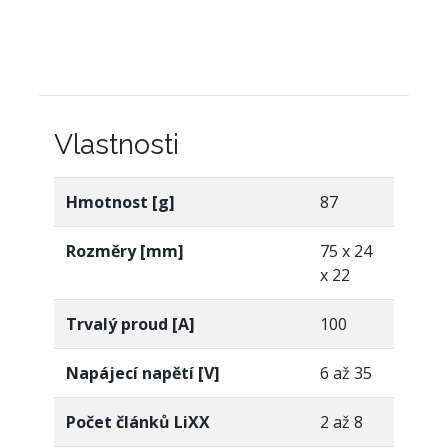
Vlastnosti
Hmotnost [g]
87
Rozměry [mm]
75 x 24
x 22
Trvalý proud [A]
100
Napájecí napětí [V]
6 až 35
Počet článků LiXX
2 až 8