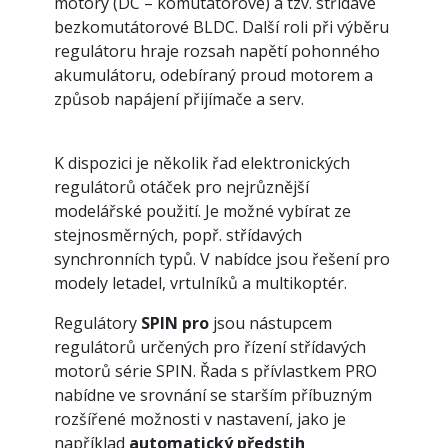
motory (DC – komutátorové) a tzv. střídavé
bezkomutátorové BLDC. Další roli při výběru
regulátoru hraje rozsah napětí pohonného
akumulátoru, odebíraný proud motorem a
způsob napájení přijímače a serv.
K dispozici je několik řad elektronických
regulátorů otáček pro nejrůznější
modelářské použití. Je možné vybírat ze
stejnosměrných, popř. střídavých
synchronních typů. V nabídce jsou řešení pro
modely letadel, vrtulníků a multikoptér.
Regulátory
SPIN pro
jsou nástupcem
regulátorů určených pro řízení střídavých
motorů série SPIN. Řada s přívlastkem PRO
nabídne ve srovnání se starším příbuzným
rozšířené možnosti v nastavení, jako je
například
automatický předstih