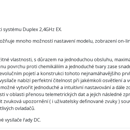
ti systému Duplex 2,4GHz EX.
možňuje mnoho možností nastavení modelu, zobrazení on-line 
žitné vlastnosti, s důrazem na jednoduchou obsluhu, maximál
nu povrchu proti chemikáliím a jednoduché tvary zase snad
o evolučním pojetí a konstrukci tohoto nejnamáhavějšího pr
ysílače nabízí perfektní čitelnost při jakémkoli osvětlení a 
 možné vytvořit jednoduché a intuitivní nastavování a dále z
 v oblasti přenosu telemetrických dat a jejich následné zpra
it zvuková upozornění ( i uživatelsky definované zvuky ) souv
tlivých ovladačů.
é vysílače řady DC.