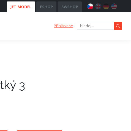
JETIMODEL
ESHOP
SWSHOP
Přihlásit se
tký 3