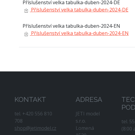
Příslušenství velka tabulka-duben-2024-DE
Příslušenství velka tabulka-duben-2024-DE
Příslušenství velka tabulka-duben-2024-EN
Příslušenství velka tabulka-duben-2024-EN
KONTAKT
ADRESA
TEC
PO
tel. +420 556 810
JETI model
708
s.r.o.
tel. 5
shop@jetimodel.cz
Lomená
(8:00 