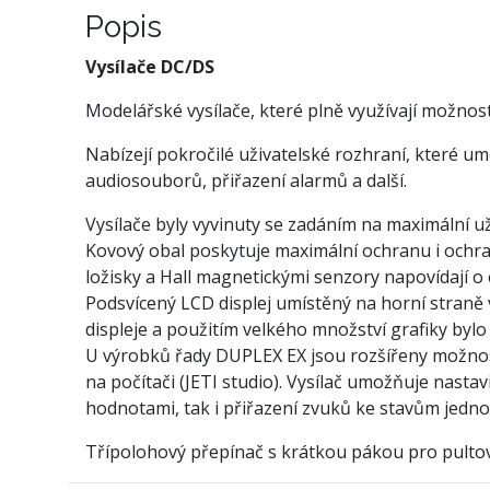
Popis
Vysílače DC/DS
Modelářské vysílače, které plně využívají možnos
Nabízejí pokročilé uživatelské rozhraní, které u
audiosouborů, přiřazení alarmů a další.
Vysílače byly vyvinuty se zadáním na maximální u
Kovový obal poskytuje maximální ochranu i ochra
ložisky a Hall magnetickými senzory napovídají 
Podsvícený LCD displej umístěný na horní straně v
displeje a použitím velkého množství grafiky bylo
U výrobků řady DUPLEX EX jsou rozšířeny možnosti
na počítači (JETI studio). Vysílač umožňuje nastav
hodnotami, tak i přiřazení zvuků ke stavům jedno
Třípolohový přepínač s krátkou pákou pro pultov