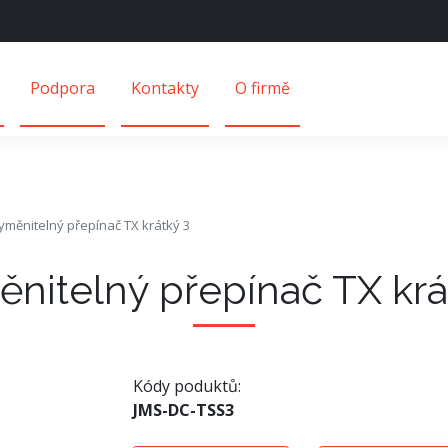
Podpora
Kontakty
O firmě
yměnitelný přepínač TX krátký 3
nitelný přepínač TX krá
Kódy poduktů:
JMS-DC-TSS3