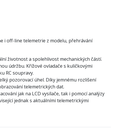
i off-line telemetrie z modelu, přehrávání
ní životnost a spolehlivost mechanických částí.
nou údržbu. Křížové ovladače s kuličkovými
vku RC soupravy.
velký pozorovací úhel. Díky jemnému rozlišení
obrazování telemetrických dat.
cování jak na LCD vysílače, tak i pomocí analýzy
isející jednak s aktuálními telemetrickými