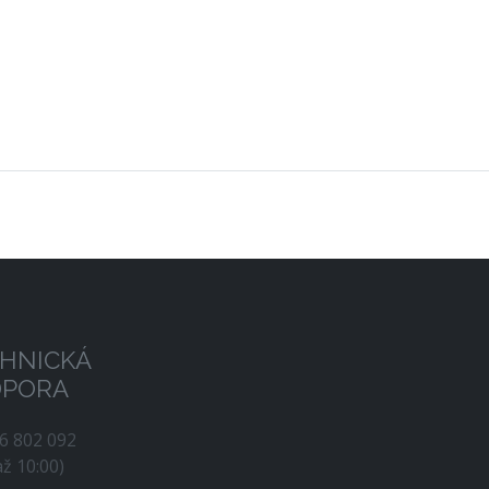
HNICKÁ
DPORA
56 802 092
až 10:00)