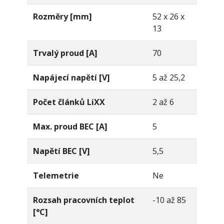
Rozměry [mm]
52 x 26 x
13
Trvalý proud [A]
70
Napájecí napětí [V]
5 až 25,2
Počet článků LiXX
2 až 6
Max. proud BEC [A]
5
Napětí BEC [V]
5,5
Telemetrie
Ne
Rozsah pracovních teplot
-10 až 85
[°C]