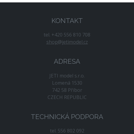
KONTAKT
tel. +420 556 810 708
shop@jetimodel.cz
ADRESA
JETI model s.r.o.
Lomená 1530
742 58 Příbor
CZECH REPUBLIC
TECHNICKÁ PODPORA
tel. 556 802 092