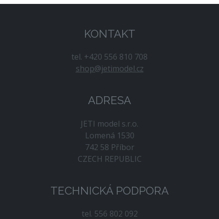
KONTAKT
tel. +420 556 810 708
shop@jetimodel.cz
ADRESA
JETI model s.r.o.
Lomená 1530
742 58 Příbor
CZECH REPUBLIC
TECHNICKÁ PODPORA
tel. 556 802 092