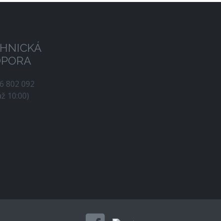
HNICKÁ
DPORA
56 802 092
až 10:00)