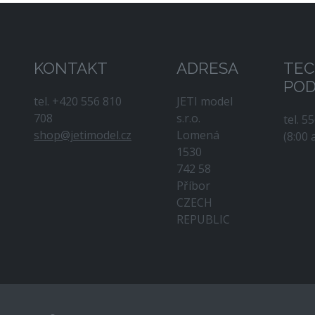
KONTAKT
ADRESA
TEC
PO
tel. +420 556 810
JETI model
708
s.r.o.
tel. 5
shop@jetimodel.cz
Lomená
(8:00 
1530
742 58
Příbor
CZECH
REPUBLIC