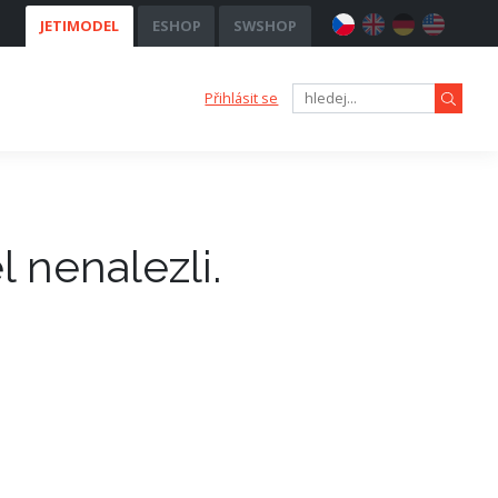
JETIMODEL
ESHOP
SWSHOP
Přihlásit se
 nenalezli.