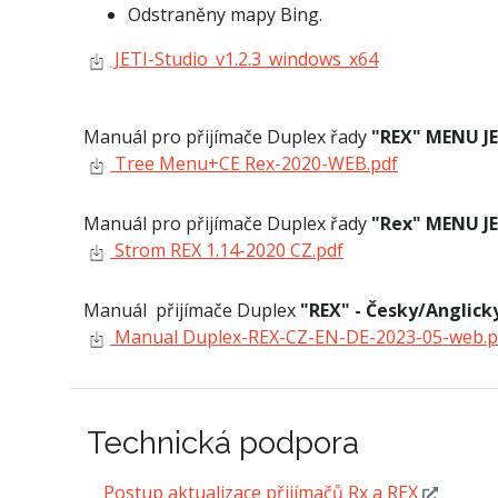
Odstraněny mapy Bing.
JETI-Studio_v1.2.3_windows_x64
Manuál pro přijímače Duplex řady
"REX" MENU J
Tree Menu+CE Rex-2020-WEB.pdf
Manuál pro přijímače Duplex řady
"Rex" MENU J
Strom REX 1.14-2020 CZ.pdf
Manuál přijímače Duplex
"REX" - Česky/Anglic
Manual Duplex-REX-CZ-EN-DE-2023-05-web.p
Technická podpora
Postup aktualizace přijímačů Rx a REX