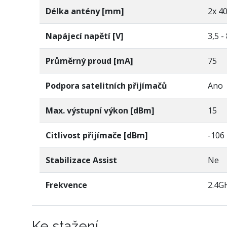
Délka antény [mm]
2x 4
Napájecí napětí [V]
3,5 -
Průměrný proud [mA]
75
Podpora satelitních přijímačů
Ano
Max. výstupní výkon [dBm]
15
Citlivost přijímače [dBm]
-106
Stabilizace Assist
Ne
Frekvence
2.4G
Ke stažení