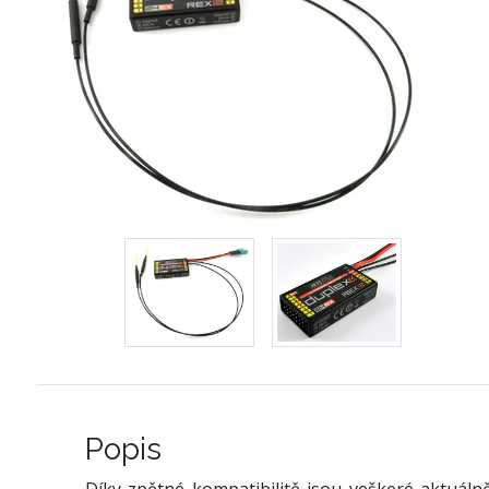
Popis
Díky zpětné kompatibilitě jsou veškeré aktuáln