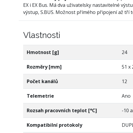
EX i EX Bus. Má dva uživatelsky nastavitelné výs
výstup, S.BUS. Možnost přímého připojení až tří 
Vlastnosti
Hmotnost [g]
24
Rozměry [mm]
51 x 
Počet kanálů
12
Telemetrie
Ano
Rozsah pracovních teplot [°C]
-10 a
Kompatibilní protokoly
DUPL