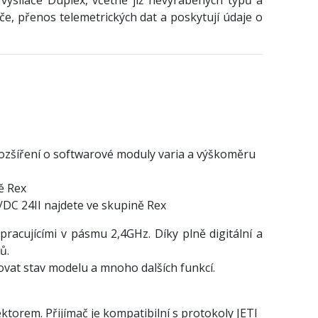
e, přenos telemetrických dat a poskytují údaje o
 rozšíření o softwarové moduly varia a výškoměru
ě Rex
/DC 24II najdete ve skupině Rex
racujícími v pásmu 2,4GHz. Díky plně digitální a
ů.
dovat stav modelu a mnoho dalších funkcí.
orem. Přijímač je kompatibilní s protokoly JETI