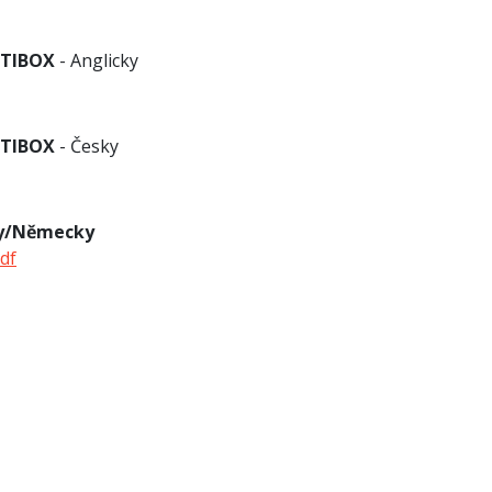
ETIBOX
- Anglicky
ETIBOX
- Česky
ky/Německy
df