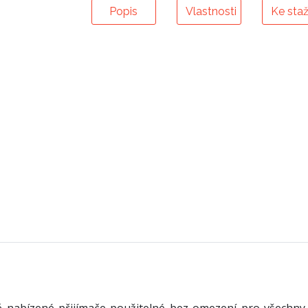
Popis
Vlastnosti
Ke staž
ě nabízené přijímače použitelné bez omezení pro všechny 