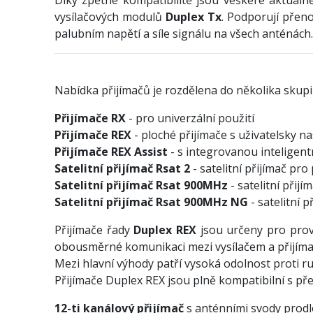
vysílačových modulů
Duplex Tx
. Podporují přen
palubním napětí a síle signálu na všech anténách.
Nabídka přijímačů je rozdělena do několika skupi
Přijímače RX
- pro univerzální použití
Přijímače REX
- ploché přijímače s uživatelsky n
Přijímače REX Assist
- s integrovanou inteligent
Satelitní přijímač Rsat 2
- satelitní přijímač pr
Satelitní přijímač Rsat 900MHz
- satelitní při
Satelitní přijímač Rsat 900MHz NG
- satelitní 
Přijímače řady
Duplex REX
jsou určeny pro provo
obousměrné komunikaci mezi vysílačem a přijímač
Mezi hlavní výhody patří vysoká odolnost proti ru
Přijímače Duplex REX jsou plně kompatibilní s př
12-ti kanálový přijímač
s anténními svody prodl