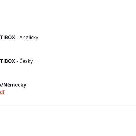
ETIBOX
- Anglicky
ETIBOX
- Česky
ky/Německy
df