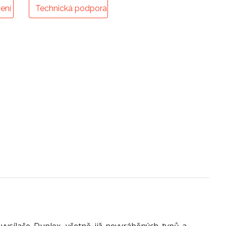
ení
Technická podpora
vysílače Duplex, včetně již nevyráběných typů a