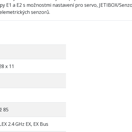
tupy E1 a E2 s možnostmi nastavení pro servo, JETIBOX/Senz
telemetrických senzorů.
28 x 11
ž 85
EX 2.4 GHz EX, EX Bus