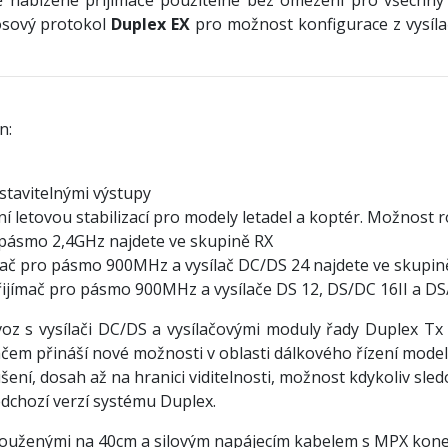
osový protokol
Duplex EX
pro možnost konfigurace z vysílač
n:
astavitelnými výstupy
ní letovou stabilizací pro modely letadel a koptér. Možnost
o pásmo 2,4GHz najdete ve skupině RX
jímač pro pásmo 900MHz a vysílač DC/DS 24 najdete ve skupin
přijímač pro pásmo 900MHz a vysílače DS 12, DS/DC 16II a DS
z s vysílači DC/DS a vysílačovými moduly řady Duplex Tx p
em přináší nové možnosti v oblasti dálkového řízení model
šení, dosah až na hranici viditelnosti, možnost kdykoliv sle
edchozí verzí systému Duplex.
ouženými na 40cm a silovým napájecím kabelem s MPX konekt