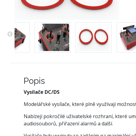
Popis
Vysílače DC/DS
Modelářské vysílače, které plně využívají možnos
Nabízejí pokročilé uživatelské rozhraní, které u
audiosouborů, přiřazení alarmů a další.
Vysílače byly vyvinuty se zadáním na maximální u