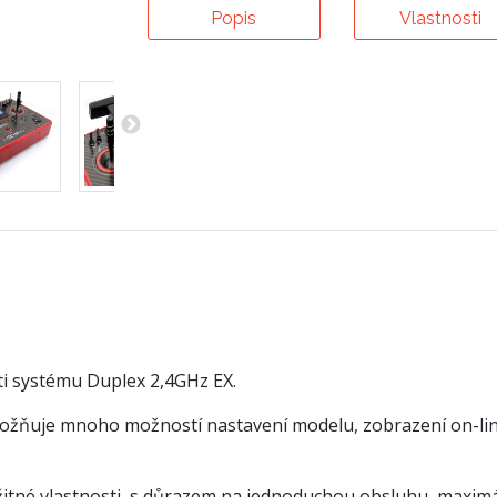
Popis
Vlastnosti
ti systému Duplex 2,4GHz EX.
možňuje mnoho možností nastavení modelu, zobrazení on-line 
žitné vlastnosti, s důrazem na jednoduchou obsluhu, maximál