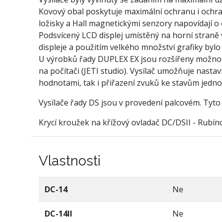
Kovový obal poskytuje maximální ochranu i ochra
ložisky a Hall magnetickými senzory napovídají 
Podsvícený LCD displej umístěný na horní straně v
displeje a použitím velkého množství grafiky bylo
U výrobků řady DUPLEX EX jsou rozšířeny možnosti
na počítači (JETI studio). Vysílač umožňuje nastav
hodnotami, tak i přiřazení zvuků ke stavům jedno
Vysílače řady DS jsou v provedení palcovém. Tyto 
Krycí kroužek na křížový ovladač DC/DSII - Rubín
Vlastnosti
DC-14
Ne
DC-14II
Ne