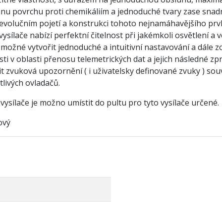
nu povrchu proti chemikáliím a jednoduché tvary zase snad
o evolučním pojetí a konstrukci tohoto nejnamáhavějšího pr
ysílače nabízí perfektní čitelnost při jakémkoli osvětlení a 
 možné vytvořit jednoduché a intuitivní nastavování a dále z
 v oblasti přenosu telemetrických dat a jejich následné zpra
it zvuková upozornění ( i uživatelsky definované zvuky ) souv
tlivých ovladačů.
vysílače je možno umístit do pultu pro tyto vysílače určené.
ový