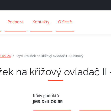
Podpora
Kontakty
O firmě
ví DS-24
Krycí kroužek na křížový ovladač II - Rubínový
žek na křížový ovladač II
Kódy poduktů:
JMS-DxII-OK-RR