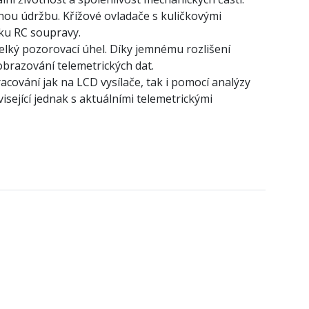
nou údržbu. Křížové ovladače s kuličkovými
vku RC soupravy.
velký pozorovací úhel. Díky jemnému rozlišení
obrazování telemetrických dat.
cování jak na LCD vysílače, tak i pomocí analýzy
isející jednak s aktuálními telemetrickými