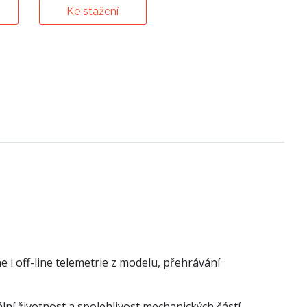
Ke stažení
i off-line telemetrie z modelu, přehrávání
ní životnost a spolehlivost mechanických částí.