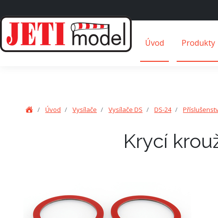
Úvod
Produkty
Úvod
Vysílače
Vysílače DS
DS-24
Příslušenst
Krycí krou