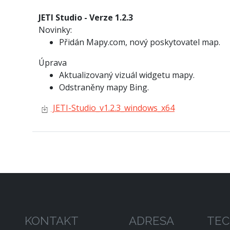
JETI Studio - Verze 1.2.3
Novinky:
Přidán Mapy.com, nový poskytovatel map.
Úprava
Aktualizovaný vizuál widgetu mapy.
Odstraněny mapy Bing.
JETI-Studio_v1.2.3_windows_x64
KONTAKT
ADRESA
TEC