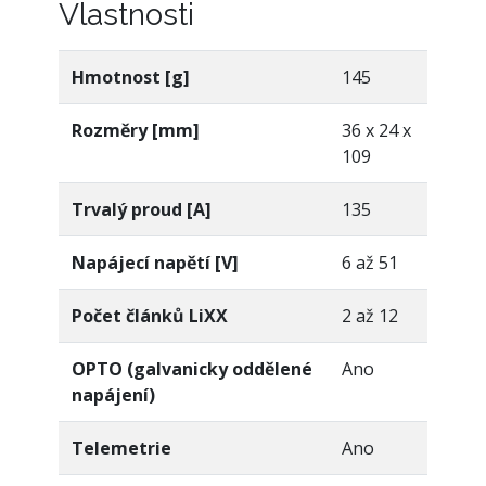
Vlastnosti
Hmotnost [g]
145
Rozměry [mm]
36 x 24 x
109
Trvalý proud [A]
135
Napájecí napětí [V]
6 až 51
Počet článků LiXX
2 až 12
OPTO (galvanicky oddělené
Ano
napájení)
Telemetrie
Ano