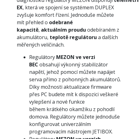
diagnostiku regulátory MEZON disponují
telemetri
EX
, která ve spojení se systémem DUPLEX
zvyšuje komfort řízení. Jednoduše můžete
mít přehled o
odebrané
kapacitě
,
aktuálním proudu
odebíraném z
akumulátoru,
teplotě regulátoru
a dalších
měřených veličinách.
Regulátory
MEZON ve verzi
BEC
obsahují výkonný stabilizátor
napětí, jehož pomocí můžete napájet
serva přímo z pohonných akumulátorů.
Díky možnosti aktualizace firmware
přes PC budete mít k dispozici veškeré
vylepšení a nové funkce
během krátkého okamžiku z pohodlí
domova. Regulátory můžete jednoduše
konfigurovat univerzálním
programovacím nástrojem JETIBOX.