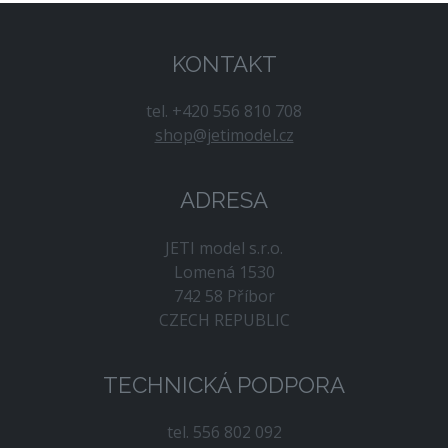
KONTAKT
tel. +420 556 810 708
shop@jetimodel.cz
ADRESA
JETI model s.r.o.
Lomená 1530
742 58 Příbor
CZECH REPUBLIC
TECHNICKÁ PODPORA
tel. 556 802 092