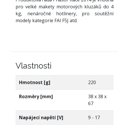
pro velké makety motorových kluzáků do 4
kg, nenáročné hotlinery, pro soutěžní
modely kategorie FAI F5J atd.
Vlastnosti
Hmotnost [g]
220
Rozměry [mm]
38 x 38 x
67
Napájecí napětí [V]
9 - 17