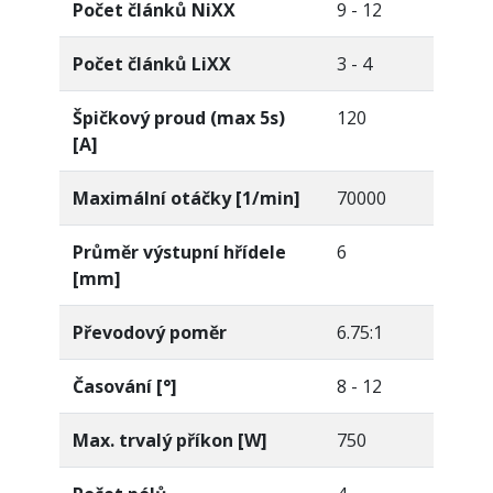
Počet článků NiXX
9 - 12
Počet článků LiXX
3 - 4
Špičkový proud (max 5s)
120
[A]
Maximální otáčky [1/min]
70000
Průměr výstupní hřídele
6
[mm]
Převodový poměr
6.75:1
Časování [°]
8 - 12
Max. trvalý příkon [W]
750