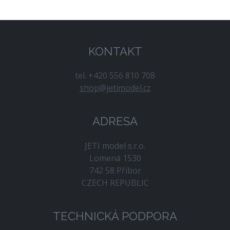
KONTAKT
tel. +420 556 810 708
shop@jetimodel.cz
ADRESA
JETI model s.r.o.
Lomená 1530
742 58 Příbor
CZECH REPUBLIC
TECHNICKÁ PODPORA