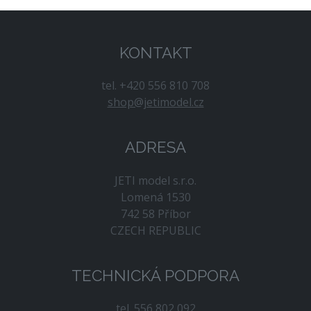
KONTAKT
tel. +420 556 810 708
shop@jetimodel.cz
ADRESA
JETI model s.r.o.
Lomená 1530
742 58 Příbor
CZECH REPUBLIC
TECHNICKÁ PODPORA
tel. 556 802 092