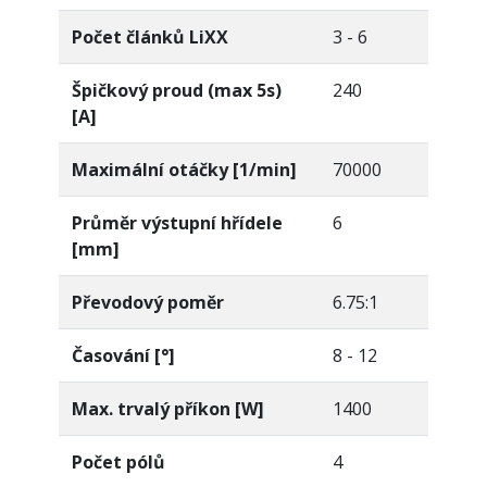
Počet článků LiXX
3 - 6
Špičkový proud (max 5s)
240
[A]
Maximální otáčky [1/min]
70000
Průměr výstupní hřídele
6
[mm]
Převodový poměr
6.75:1
Časování [°]
8 - 12
Max. trvalý příkon [W]
1400
Počet pólů
4