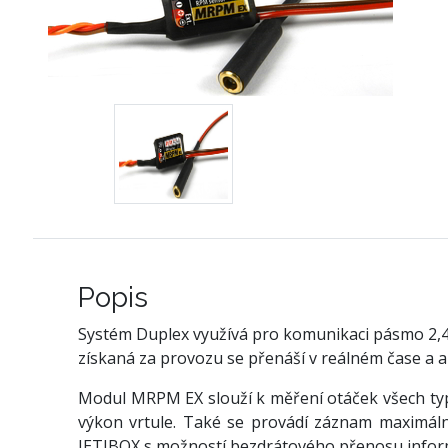
Popis
Systém Duplex využívá pro komunikaci pásmo 2,4GH
získaná za provozu se přenáší v reálném čase a 
Modul MRPM EX slouží k měření otáček všech typ
výkon vrtule. Také se provádí záznam maximáln
JETIBOX s možností bezdrátového přenosu infor