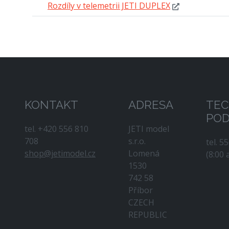
Rozdíly v telemetrii JETI DUPLEX
KONTAKT
ADRESA
TEC
PO
tel. +420 556 810
JETI model
708
s.r.o.
tel. 5
shop@jetimodel.cz
Lomená
(8:00 
1530
742 58
Příbor
CZECH
REPUBLIC