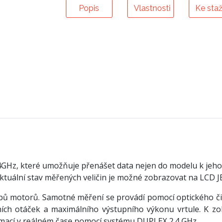
Popis
Vlastnosti
Ke staž
z, které umožňuje přenášet data nejen do modelu k jeho říz
aktuální stav měřených veličin je možné zobrazovat na LCD 
ů motorů. Samotné měření se provádí pomocí optického či
ích otáček a maximálního výstupního výkonu vrtule. K z
mací v reálném čase pomocí systému DUPLEX 2.4 GHz.