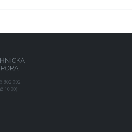
HNICKÁ
DPORA
56 802 092
až 10:00)