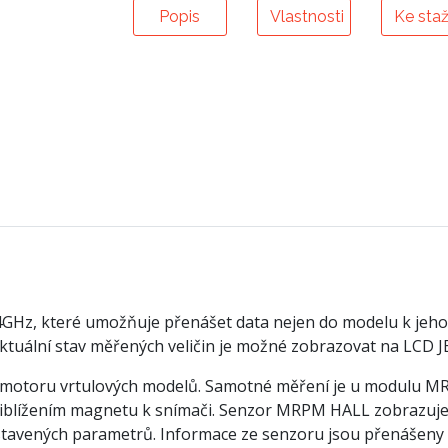
Popis
Vlastnosti
Ke staž
z, které umožňuje přenášet data nejen do modelu k jeho říz
aktuální stav měřených veličin je možné zobrazovat na LCD 
 motoru vrtulových modelů. Samotné měření je u modulu M
blížením magnetu k snímači. Senzor MRPM HALL zobrazuje ak
tavených parametrů. Informace ze senzoru jsou přenášeny