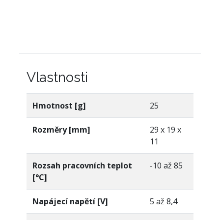
Vlastnosti
Hmotnost [g]
25
Rozměry [mm]
29 x 19 x
11
Rozsah pracovních teplot
-10 až 85
[°C]
Napájecí napětí [V]
5 až 8,4