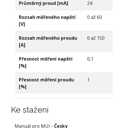
Průměrný proud [mA]
24
Rozsah měřeného napětí
0 až 60
[V]
Rozsah měřeného proudu
0 až 150
[A]
Přesnost měření napětí
0,1
[%]
Přesnost měření proudu
1
[%]
Ke stažení
Manuál pro MUI
- Česky