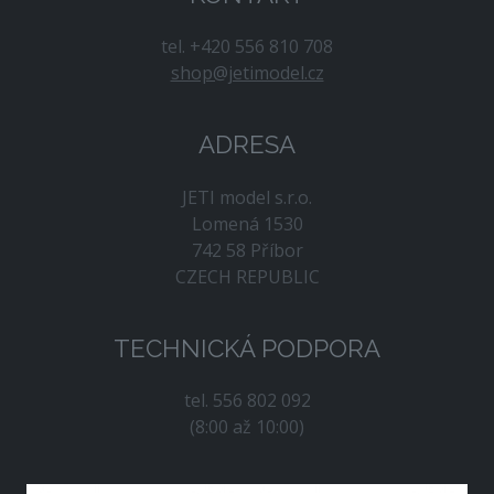
tel. +420 556 810 708
shop@jetimodel.cz
ADRESA
JETI model s.r.o.
Lomená 1530
742 58 Příbor
CZECH REPUBLIC
TECHNICKÁ PODPORA
tel. 556 802 092
(8:00 až 10:00)