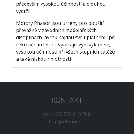
především vysokou účinností a dlouhou
výdrží.
Motory Phasor jsou určeny pro použití
převážně v závodních modelářských
disciplínách, avšak najdou své uplatnění i při
rekreačním létání. Vynikají svým výkonem,
vysokou účinností při všech stupních zátěže
a také nízkou hmotností.
KONTAKT
tel. +420 556 810 708
shop@jetimodel.cz