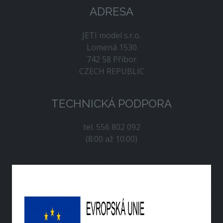
ADRESA
JETI model s.r.o.
Lomená 1530
742 58 Příbor
CZECH REPUBLIC
TECHNICKÁ PODPORA
tel. 556 802 092
(8:00 až 10:00)