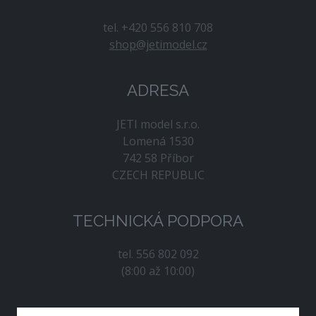
tel. +420 556 810 708
shop@jetimodel.cz
ADRESA
JETI model s.r.o.
Lomená 1530
742 58 Příbor
CZECH REPUBLIC
TECHNICKÁ PODPORA
tel. 556 802 092
(8:00 až 10:00)