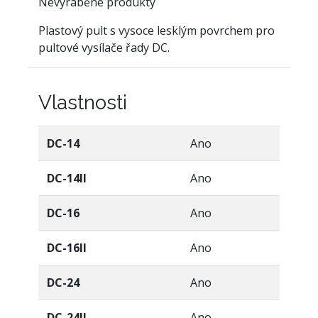
Nevýraběné produkty
Plastový pult s vysoce lesklým povrchem pro
pultové vysílače řady DC.
Vlastnosti
DC-14
Ano
DC-14II
Ano
DC-16
Ano
DC-16II
Ano
DC-24
Ano
DC-24II
Ano