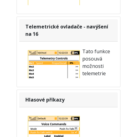
Konfigurace zvuků na událost je
dostupná v nabídce Pokročilá
nastavení › zvuky na událost.
Telemetrické ovladače - navýšení
na 16
Tato funkce
posouvá
možnosti
telemetrie
systému
Duplex o
třídu výše. S touto funkcí je možné
Hlasové příkazy
přímo pomocí senzorů ovládat
některé funkce modelu. Lze takto
zautomatizovat některé úkony, které
bylo dříve provádět manuálně na
základě vizuálního odhadu či alarmů