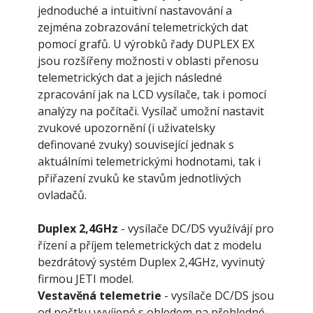
jednoduché a intuitivní nastavování a
zejména zobrazování telemetrických dat
pomocí grafů. U výrobků řady DUPLEX EX
jsou rozšířeny možnosti v oblasti přenosu
telemetrických dat a jejich následné
zpracování jak na LCD vysílače, tak i pomocí
analýzy na počítači. Vysílač umožní nastavit
zvukové upozornění (i uživatelsky
definované zvuky) související jednak s
aktuálními telemetrickými hodnotami, tak i
přiřazení zvuků ke stavům jednotlivých
ovladačů.
Duplex 2,4GHz
- vysílače DC/DS využívájí pro
řízení a příjem telemetrických dat z modelu
bezdrátový systém Duplex 2,4GHz, vyvinutý
firmou JETI model.
Vestavěná telemetrie
- vysílače DC/DS jsou
od počtku vyvíjené s ohledem na přehledné