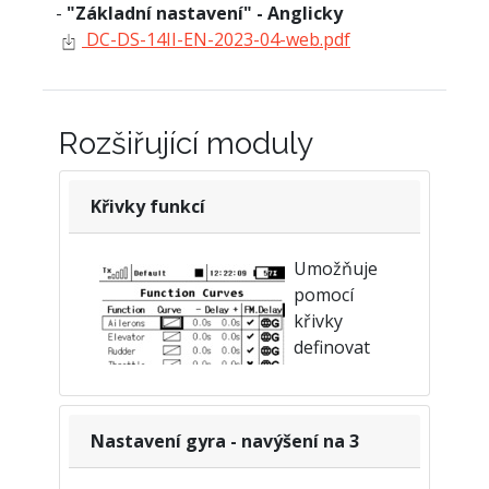
-
"Základní nastavení" - Anglicky
DC-DS-14II-EN-2023-04-web.pdf
Rozšiřující moduly
Křivky funkcí
Umožňuje
pomocí
křivky
definovat
vztah mezi
pozicí
ovladače a výslednou polohou serva.
Nastavení gyra - navýšení na 3
Po aktivaci tohoto modulu lze použít
křivku na jakoukoliv vytvořenou