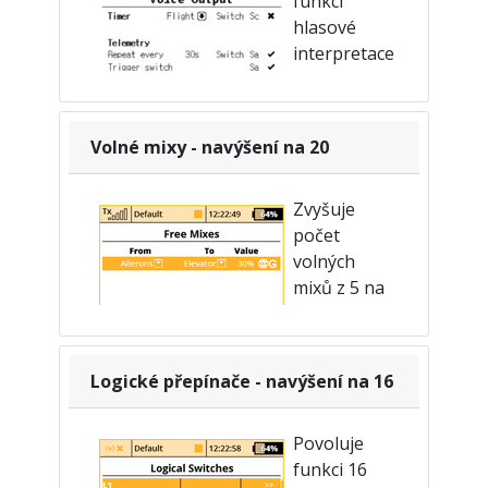
funkci
Dostupné v nabídce Jemné ladění ›
hlasové
Omezovač motoru.
interpretace
telemetrický
ch údajů
pomocí reproduktoru nebo
Volné mixy - navýšení na 20
sluchátek. Číselné výstupy
z telemetrických čidel jsou přečteny
Zvyšuje
uživateli. Nastavení jednotlivých
počet
oznamovaných veličin je dostupné
volných
v menu Časovače/senzory › Hlasový
mixů z 5 na
výstup.
20.
Konfigurace
volných mixů se provádí v menu ›
Logické přepínače - navýšení na 16
Jemné ladění › Volné mixy.
Povoluje
funkci 16