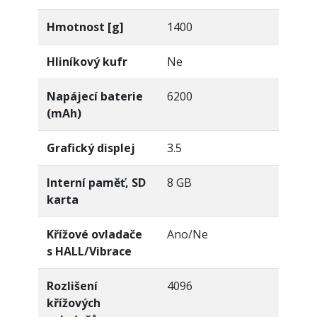
Hmotnost [g]
1400
Hliníkový kufr
Ne
Napájecí baterie
6200
(mAh)
Grafický displej
3.5
Interní paměť, SD
8 GB
karta
Křížové ovladače
Ano/Ne
s HALL/Vibrace
Rozlišení
4096
křížových