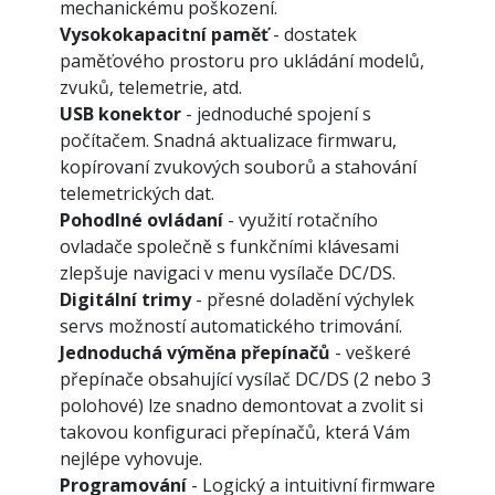
mechanickému poškození.
Vysokokapacitní paměť
- dostatek
paměťového prostoru pro ukládání modelů,
zvuků, telemetrie, atd.
USB konektor
- jednoduché spojení s
počítačem. Snadná aktualizace firmwaru,
kopírovaní zvukových souborů a stahování
telemetrických dat.
Pohodlné ovládaní
- využití rotačního
ovladače společně s funkčními klávesami
zlepšuje navigaci v menu vysílače DC/DS.
Digitální trimy
- přesné doladění výchylek
servs možností automatického trimování.
Jednoduchá výměna přepínačů
- veškeré
přepínače obsahující vysílač DC/DS (2 nebo 3
polohové) lze snadno demontovat a zvolit si
takovou konfiguraci přepínačů, která Vám
nejlépe vyhovuje.
Programování
- Logický a intuitivní firmware