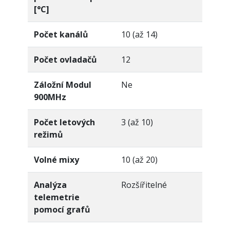
[°C]
Počet kanálů
10 (až 14)
Počet ovladačů
12
Záložní Modul
Ne
900MHz
Počet letových
3 (až 10)
režimů
Volné mixy
10 (až 20)
Analýza
Rozšířitelné
telemetrie
pomocí grafů