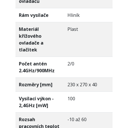
ovladačů
Rám vysílače
Hliník
Materiál
Plast
křížového
ovladače a
tlačítek
Počet antén
2/0
2.4GHz/900MHz
Rozměry [mm]
230 x 270 x 40
Vysílací výkon -
100
2,4GHz [mW]
Rozsah
-10 až 60
pracovních teplot