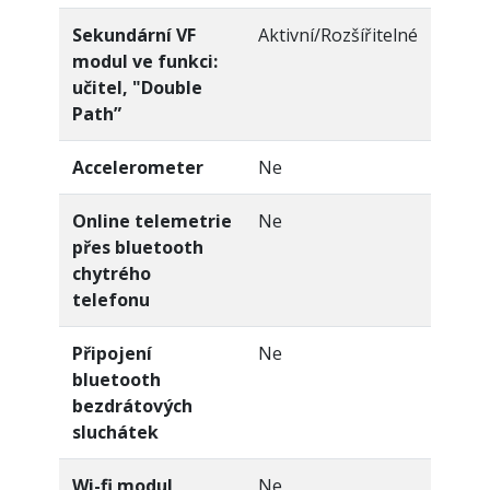
Sekundární VF
Aktivní/Rozšířitelné
modul ve funkci:
učitel, "Double
Path”
Accelerometer
Ne
Online telemetrie
Ne
přes bluetooth
chytrého
telefonu
Připojení
Ne
bluetooth
bezdrátových
sluchátek
Wi-fi modul
Ne