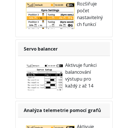
Rozšiřuje
funkci. Nastavení je dostupné
počet
v nabídce Jemné ladění › Křivky funkcí.
nastavitelný
ch funkcí
gyroskopu,
jež je možno
použít u jednoho modelu, na
Servo balancer
hodnotu 3. Můžete tak jednoduše
ladit zisk u každé osy bezpádlového
Aktivuje funkci
stabilizačního systému. Konfigurace
balancování
funkcí gyra je dostupná v menu
výstupu pro
Jemné ladění › Nastavení gyra.
každý z až 14
kanálů. Funkce
balancování dráhy
serv slouží pro
Analýza telemetrie pomocí grafů
velké modely,
které mají řídicí plochy ovládané
Aktivuje
několika spřaženými servy. Tímto lze