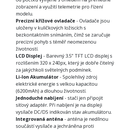
zobrazení a využití telemetrie pro řízení
modelu.
Precizní křížové ovladače
- Ovladače jsou
uloženy v kuličkových ložiscích s
bezkontaktním snímáním, čímž se zaručuje
precizní pohyb s téměř neomezenou
životností.
LCD Displej
- Barevný 3.5” TFT LCD displej s
rozlišením 320 x 240px, který je dobře čitelný
za jakýchkoli světelných podmínek.
Li-Ion Akumulátor
- Spolehlivý zdroj
elektrické energie s velkou kapacitou
(6200mAh) a dlouhou životností.
Jednoduché nabíjení
- stačí jen připojit
síťový adaptér. Při nabíjení je na displeji
vysílače DC/DS indikován stav akumulátoru.
Integrovaná anténa
- anténa je nedílnou
součástí vysílače a jechráněna proti