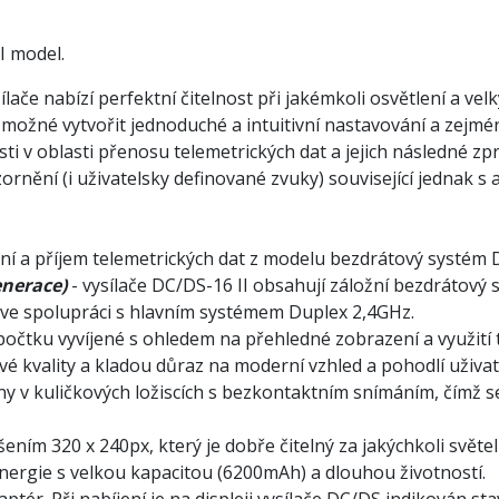
I model.
lače nabízí perfektní čitelnost při jakémkoli osvětlení a ve
o možné vytvořit jednoduché a intuitivní nastavování a zejm
 v oblasti přenosu telemetrických dat a jejich následné zpra
ornění (i uživatelsky definované zvuky) související jednak s 
zení a příjem telemetrických dat z modelu bezdrátový systém 
enerace)
- vysílače DC/DS-16 II obsahují záložní bezdrátov
e ve spolupráci s hlavním systémem Duplex 2,4GHz.
počtku vyvíjené s ohledem na přehledné zobrazení a využití 
é kvality a kladou důraz na moderní vzhled a pohodlí uživat
ny v kuličkových ložiscích s bezkontaktním snímáním, čímž
išením 320 x 240px, který je dobře čitelný za jakýchkoli svět
 energie s velkou kapacitou (6200mAh) a dlouhou životností.
adaptér. Při nabíjení je na displeji vysílače DC/DS indikován s