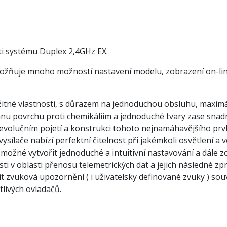
ti systému Duplex 2,4GHz EX.
možňuje mnoho možností nastavení modelu, zobrazení on-line 
žitné vlastnosti, s důrazem na jednoduchou obsluhu, maximál
nu povrchu proti chemikáliím a jednoduché tvary zase snad
o evolučním pojetí a konstrukci tohoto nejnamáhavějšího pr
ysílače nabízí perfektní čitelnost při jakémkoli osvětlení a 
 možné vytvořit jednoduché a intuitivní nastavování a dále z
 v oblasti přenosu telemetrických dat a jejich následné zpra
it zvuková upozornění ( i uživatelsky definované zvuky ) souv
tlivých ovladačů.