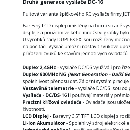
Druhá generace vysílač
e DC-16
Pultová varianta špičkového RC vysílače firmy JET
Barevný LCD displej umístěný na horní straně vysí
displeje a použitím velkého množství grafiky byl
U výrobků řady DUPLEX EX jsou rozšířeny možnosti
na počítači. Vysílač umožní nastavit zvukové upoz
přiřazení zvuků ke stavům jednotlivých ovladačů.
Duplex 2,4GHz
- vysílače DC/DS využívájí pro ří
Duplex 900MHz NG
(Next Generation - Další G
spolehlivost přenosu dat. Záložní systém pracuj
Vestavěná telemetrie
- vysílače DC/DS jsou od 
Vysílače - DC/DS-16 II
používají materiály prémiov
Precizní křížové ovladače
- Ovladače jsou ulože
životností.
LCD Displej
- Barevný 3.5” TFT LCD displej s rozl
Li-Ion Akumulátor
- Spolehlivý zdroj elektrické
Jednoduché nabíjení
- stačí jen připojit síťový 