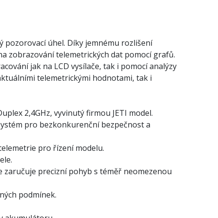
lký pozorovací úhel. Díky jemnému rozlišení
éna zobrazování telemetrických dat pomocí grafů.
cování jak na LCD vysílače, tak i pomocí analýzy
aktuálními telemetrickými hodnotami, tak i
Duplex 2,4GHz, vyvinutý firmou JETI model.
ý systém pro bezkonkurenční bezpečnost a
telemetrie pro řízení modelu.
ele.
 se zaručuje precizní pohyb s téměř neomezenou
elných podmínek.
tav akumulátoru.