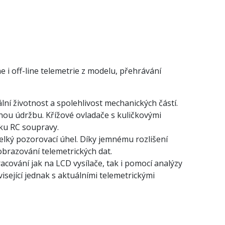
i off-line telemetrie z modelu, přehrávání
ní životnost a spolehlivost mechanických částí.
nou údržbu. Křížové ovladače s kuličkovými
vku RC soupravy.
velký pozorovací úhel. Díky jemnému rozlišení
obrazování telemetrických dat.
cování jak na LCD vysílače, tak i pomocí analýzy
isející jednak s aktuálními telemetrickými