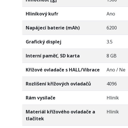
Hliníkový kufr
Ano
Napájecí baterie (mAh)
6200
Grafický displej
3.5
Interní paměť, SD karta
8 GB
Křížové ovladače s HALL/Vibrace
Ano / Ne
Rozlišení křížových ovladačů
4096
Rám vysílače
Hliník
Materiál křížového ovladače a
Hliník
tlačítek