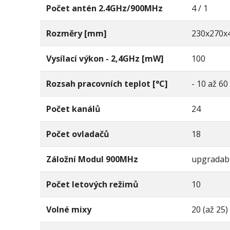
Počet antén 2.4GHz/900MHz
4 / 1
Rozměry [mm]
230x270x
Vysílací výkon - 2,4GHz [mW]
100
Rozsah pracovních teplot [°C]
- 10 až 60
Počet kanálů
24
Počet ovladačů
18
Záložní Modul 900MHz
upgradab
Počet letových režimů
10
Volné mixy
20 (až 25)