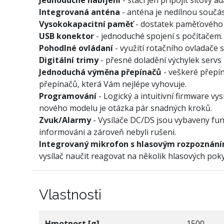
Integrovaná anténa
- anténa je nedílnou součá
Vysokokapacitní paměť
- dostatek paměťového p
USB konektor
- jednoduché spojení s počítačem.
Pohodlné ovládaní
- využití rotačního ovladače 
Digitální trimy
- přesné doladění výchylek servs
Jednoduchá výměna přepínačů
- veškeré přepín
přepínačů, která Vám nejlépe vyhovuje.
Programování
- Logický a intuitivní firmware vy
nového modelu je otázka pár snadných kroků.
Zvuk/Alarmy
- Vysílače DC/DS jsou vybaveny funk
informováni a zároveň nebyli rušeni.
Integrovaný mikrofon s hlasovým rozpoznán
vysílač naučit reagovat na několik hlasových pok
Vlastnosti
Hmotnost [g]
1500