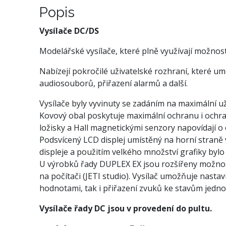
Popis
Vysílače DC/DS
Modelářské vysílače, které plně využívají možnos
Nabízejí pokročilé uživatelské rozhraní, které u
audiosouborů, přiřazení alarmů a další.
Vysílače byly vyvinuty se zadáním na maximální u
Kovový obal poskytuje maximální ochranu i ochra
ložisky a Hall magnetickými senzory napovídají 
Podsvícený LCD displej umístěný na horní straně v
displeje a použitím velkého množství grafiky bylo
U výrobků řady DUPLEX EX jsou rozšířeny možnosti
na počítači (JETI studio). Vysílač umožňuje nastav
hodnotami, tak i přiřazení zvuků ke stavům jedno
Vysílače řady DC jsou v provedení do pultu.