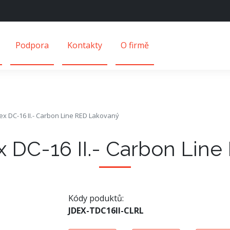
Podpora
Kontakty
O firmě
ex DC-16 II.- Carbon Line RED Lakovaný
x DC-16 II.- Carbon Lin
Kódy poduktů:
JDEX-TDC16II-CLRL