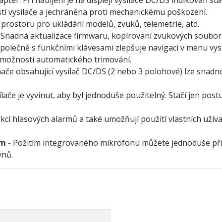
stí vysílače a jechráněna proti mechanickému poškození.
rostoru pro ukládání modelů, zvuků, telemetrie, atd.
 Snadná aktualizace firmwaru, kopírovaní zvukových souborů
společně s funkčními klávesami zlepšuje navigaci v menu vys
 možností automatického trimování.
ače obsahující vysílač DC/DS (2 nebo 3 polohové) lze snadno
sílače je vyvinut, aby byl jednoduše použitelný. Stačí jen p
cí hlasových alarmů a také umožňují použití vlastních uživa
ím
- Požitím integrovaného mikrofonu můžete jednoduše přip
ynů.