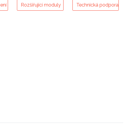
ení
Rozšiřující moduly
Technická podpora