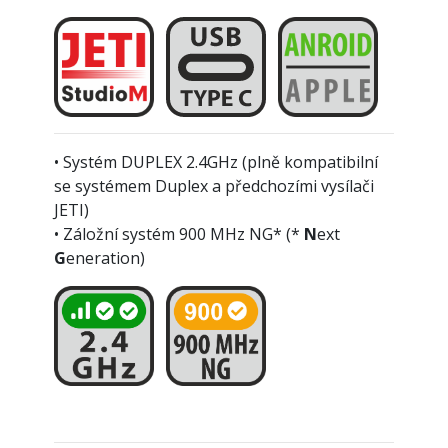
• Systém DUPLEX 2.4GHz (plně kompatibilní
se systémem Duplex a předchozími vysílači
JETI)
• Záložní systém 900 MHz NG* (*
N
ext
G
eneration)