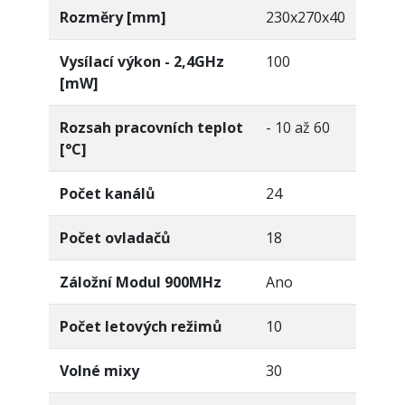
Rozměry [mm]
230x270x40
Vysílací výkon - 2,4GHz
100
[mW]
Rozsah pracovních teplot
- 10 až 60
[°C]
Počet kanálů
24
Počet ovladačů
18
Záložní Modul 900MHz
Ano
Počet letových režimů
10
Volné mixy
30