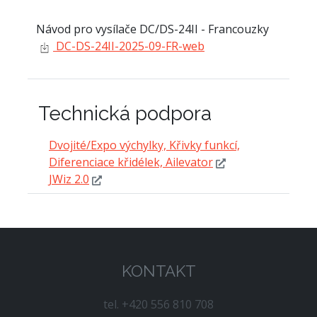
Návod pro vysílače DC/DS-24II - Francouzky
DC-DS-24II-2025-09-FR-web
Technická podpora
Dvojité/Expo výchylky, Křivky funkcí,
Diferenciace křidélek, Ailevator
JWiz 2.0
KONTAKT
tel. +420 556 810 708