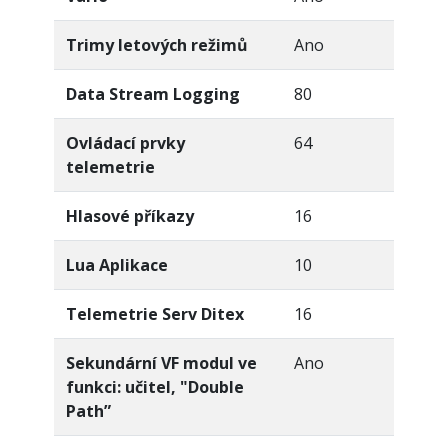
Trimy letových režimů
Ano
Data Stream Logging
80
Ovládací prvky
64
telemetrie
Hlasové příkazy
16
Lua Aplikace
10
Telemetrie Serv Ditex
16
Sekundární VF modul ve
Ano
funkci: učitel, "Double
Path”