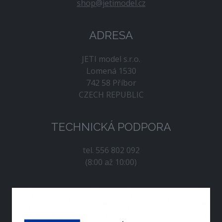
shop@jetimodel.cz
ADRESA
JETI model s.r.o.
Lomená 1530
742 58 Příbor
CZECH REPUBLIC
TECHNICKÁ PODPORA
tel. 556 802 092
(8:00 až 10:00)