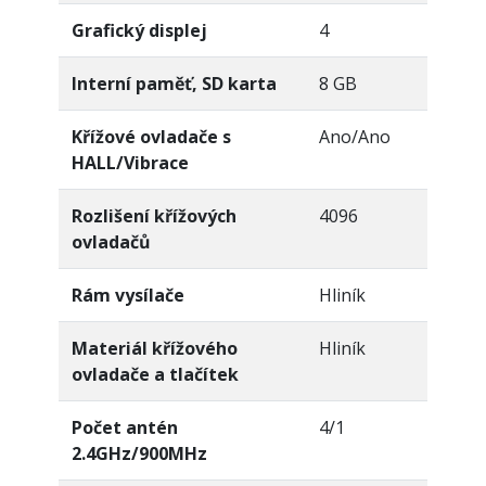
Grafický displej
4
Interní paměť, SD karta
8 GB
Křížové ovladače s
Ano/Ano
HALL/Vibrace
Rozlišení křížových
4096
ovladačů
Rám vysílače
Hliník
Materiál křížového
Hliník
ovladače a tlačítek
Počet antén
4/1
2.4GHz/900MHz