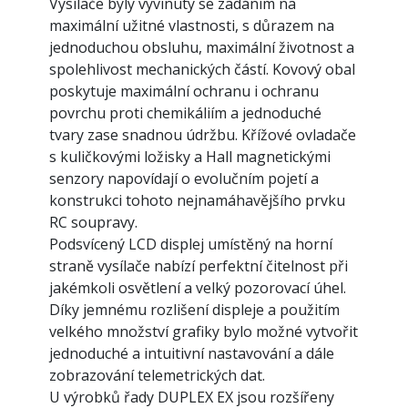
Vysílače byly vyvinuty se zadáním na
maximální užitné vlastnosti, s důrazem na
jednoduchou obsluhu, maximální životnost a
spolehlivost mechanických částí. Kovový obal
poskytuje maximální ochranu i ochranu
povrchu proti chemikáliím a jednoduché
tvary zase snadnou údržbu. Křížové ovladače
s kuličkovými ložisky a Hall magnetickými
senzory napovídají o evolučním pojetí a
konstrukci tohoto nejnamáhavějšího prvku
RC soupravy.
Podsvícený LCD displej umístěný na horní
straně vysílače nabízí perfektní čitelnost při
jakémkoli osvětlení a velký pozorovací úhel.
Díky jemnému rozlišení displeje a použitím
velkého množství grafiky bylo možné vytvořit
jednoduché a intuitivní nastavování a dále
zobrazování telemetrických dat.
U výrobků řady DUPLEX EX jsou rozšířeny