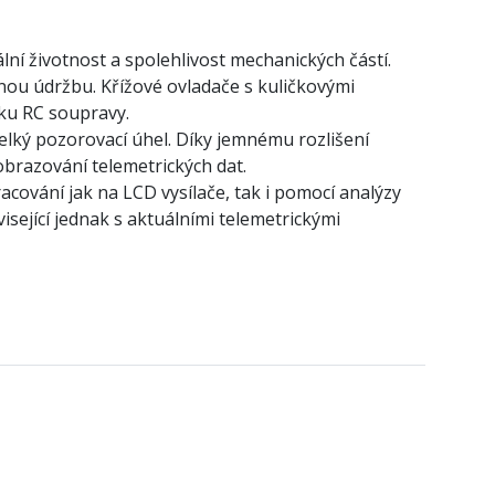
ní životnost a spolehlivost mechanických částí.
nou údržbu. Křížové ovladače s kuličkovými
vku RC soupravy.
velký pozorovací úhel. Díky jemnému rozlišení
obrazování telemetrických dat.
cování jak na LCD vysílače, tak i pomocí analýzy
isející jednak s aktuálními telemetrickými