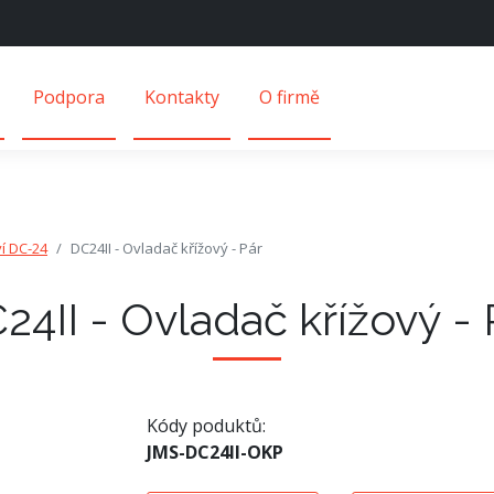
Podpora
Kontakty
O firmě
ví DC-24
DC24II - Ovladač křížový - Pár
24II - Ovladač křížový - 
Kódy poduktů:
JMS-DC24II-OKP