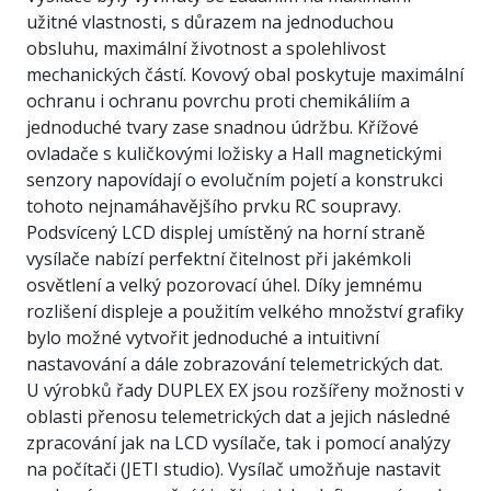
užitné vlastnosti, s důrazem na jednoduchou
obsluhu, maximální životnost a spolehlivost
mechanických částí. Kovový obal poskytuje maximální
ochranu i ochranu povrchu proti chemikáliím a
jednoduché tvary zase snadnou údržbu. Křížové
ovladače s kuličkovými ložisky a Hall magnetickými
senzory napovídají o evolučním pojetí a konstrukci
tohoto nejnamáhavějšího prvku RC soupravy.
Podsvícený LCD displej umístěný na horní straně
vysílače nabízí perfektní čitelnost při jakémkoli
osvětlení a velký pozorovací úhel. Díky jemnému
rozlišení displeje a použitím velkého množství grafiky
bylo možné vytvořit jednoduché a intuitivní
nastavování a dále zobrazování telemetrických dat.
U výrobků řady DUPLEX EX jsou rozšířeny možnosti v
oblasti přenosu telemetrických dat a jejich následné
zpracování jak na LCD vysílače, tak i pomocí analýzy
na počítači (JETI studio). Vysílač umožňuje nastavit