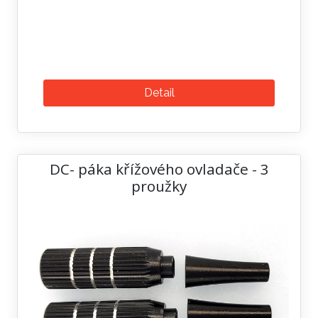
Detail
DC- páka křížového ovladače - 3
proužky