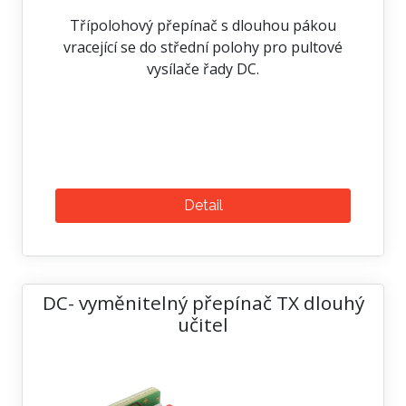
Třípolohový přepínač s dlouhou pákou
vracející se do střední polohy pro pultové
vysílače řady DC.
Detail
DC- vyměnitelný přepínač TX dlouhý
učitel