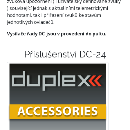
zvuková upozornění ( i uživatelsky definované zvuky
) související jednak s aktuálními telemetrickými
hodnotami, tak i přiřazení zvuků ke stavům
jednotlivých ovladačů.
Vysílače řady DC jsou v provedení do pultu.
Příslušenství DC-24