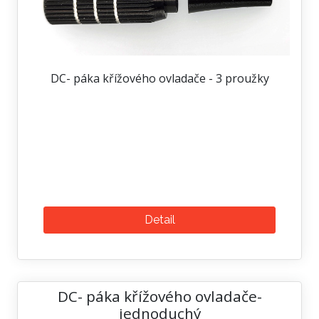
DC- páka křížového ovladače - 3 proužky
Detail
DC- páka křížového ovladače-
jednoduchý