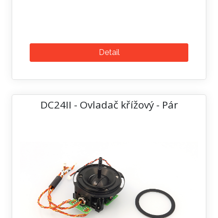
Detail
DC24II - Ovladač křížový - Pár