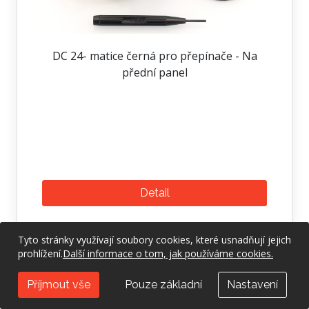
DC 24- matice černá pro přepínače - Na
přední panel
Detail
Tyto stránky využívají soubory cookies, které usnadňují jejich
prohlížení.
Další informace o tom, jak používáme cookies.
DCII - hliníkový kufr stříbrný
Příjmout vše
Pouze základní
Nastavení