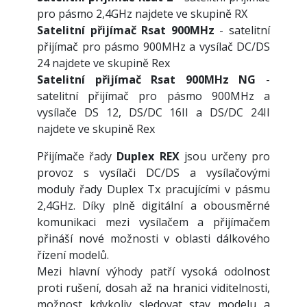
pro pásmo 2,4GHz najdete ve skupině RX
Satelitní přijímač Rsat 900MHz
- satelitní
přijímač pro pásmo 900MHz a vysílač DC/DS
24 najdete ve skupině Rex
Satelitní přijímač Rsat 900MHz NG
-
satelitní přijímač pro pásmo 900MHz a
vysílače DS 12, DS/DC 16II a DS/DC 24II
najdete ve skupině Rex
Přijímače řady
Duplex REX
jsou určeny pro
provoz s vysílači DC/DS a vysílačovými
moduly řady Duplex Tx pracujícími v pásmu
2,4GHz. Díky plně digitální a obousměrné
komunikaci mezi vysílačem a přijímačem
přináší nové možnosti v oblasti dálkového
řízení modelů.
Mezi hlavní výhody patří vysoká odolnost
proti rušení, dosah až na hranici viditelnosti,
možnost kdykoliv sledovat stav modelu a