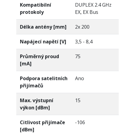
Kompatibilní
DUPLEX 2.4 GHz
protokoly
EX, EX Bus
Délka antény [mm]
2x 200
Napájecí napětí [V]
3,5 - 8,4
Průměrný proud
75
[mA]
Podpora satelitních
Ano
přijímačů
Max. výstupní
15
výkon [dBm]
Citlivost přijímače
-106
[dBm]