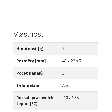
Vlastnosti
Hmotnost [g]
7
Rozměry [mm]
40 x 22 x 7
Počet kanálů
3
Telemetrie
Ano
Rozsah pracovních
-10 až 85
teplot [°C]