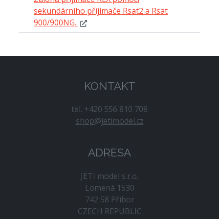
sekundárního přijímače Rsat2 a Rsat
900/900NG.
KONTAKT
tel. +420 556 810 708
shop@jetimodel.cz
ADRESA
JETI model s.r.o.
Lomená 1530
742 58 Příbor
CZECH REPUBLIC