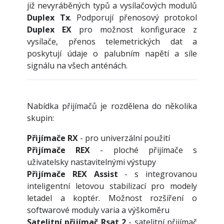
již nevyráběných typů a vysílačových modulů
Duplex Tx
. Podporují přenosový protokol
Duplex EX
pro možnost konfigurace z
vysílače, přenos telemetrických dat a
poskytují údaje o palubním napětí a síle
signálu na všech anténách.
Nabídka přijímačů je rozdělena do několika
skupin:
Přijímače RX
- pro univerzální použití
Přijímače REX
- ploché přijímače s
uživatelsky nastavitelnými výstupy
Přijímače REX Assist
- s integrovanou
inteligentní letovou stabilizací pro modely
letadel a koptér. Možnost rozšíření o
softwarové moduly varia a výškoměru
Satelitní přijímač Rsat 2
- satelitní přijímač