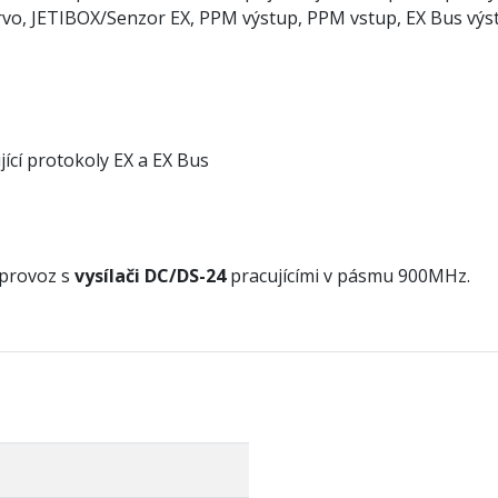
rvo, JETIBOX/Senzor EX, PPM výstup, PPM vstup, EX Bus výst
ící protokoly EX a EX Bus
 provoz s
vysílači DC/DS-24
pracujícími v pásmu 900MHz.