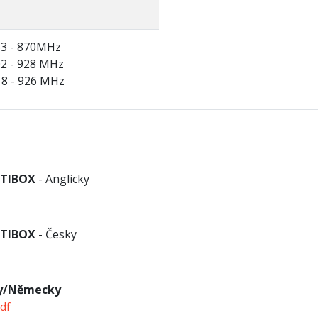
63 - 870MHz
02 - 928 MHz
18 - 926 MHz
ETIBOX
- Anglicky
ETIBOX
- Česky
ky/Německy
df