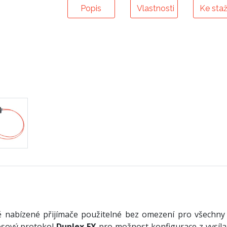
Popis
Vlastnosti
Ke staž
ě nabízené přijímače použitelné bez omezení pro všechny 
osový protokol
Duplex EX
pro možnost konfigurace z vysílač