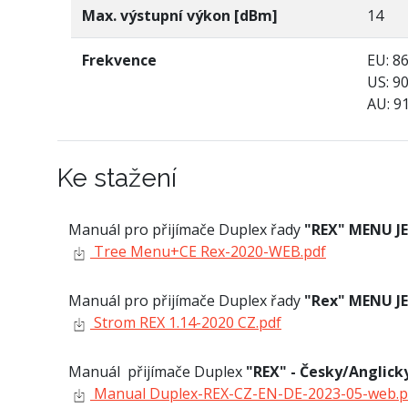
Max. výstupní výkon [dBm]
14
Frekvence
EU: 8
US: 9
AU: 9
Ke stažení
Manuál pro přijímače Duplex řady
"REX" MENU J
Tree Menu+CE Rex-2020-WEB.pdf
Manuál pro přijímače Duplex řady
"Rex" MENU J
Strom REX 1.14-2020 CZ.pdf
Manuál přijímače Duplex
"REX" - Česky/Anglic
Manual Duplex-REX-CZ-EN-DE-2023-05-web.p