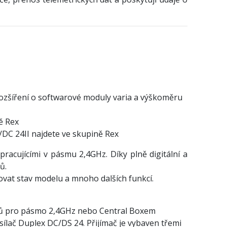
 rozšíření o softwarové moduly varia a výškoměru
ě Rex
/DC 24II najdete ve skupině Rex
racujícími v pásmu 2,4GHz. Díky plně digitální a
ů.
dovat stav modelu a mnoho dalších funkcí.
mačů pro pásmo 2,4GHz nebo Central Boxem
lač Duplex DC/DS 24. Přijímač je vybaven třemi