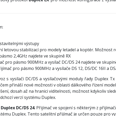
n:
astavitelnými výstupy
ní letovou stabilizací pro modely letadel a koptér. Možnost
o pásmo 2,4GHz najdete ve skupině RX
jímač pro pásmo 900MHz a vysílač DC/DS 24 najdete ve skupin
přijímač pro pásmo 900MHz a vysílače DS 12, DS/DC 16II a DS
z s vysílači DC/DS a vysílačovými moduly řady Duplex Tx p
em přináší nové možnosti v oblasti dálkového řízení model
šení, dosah až na hranici viditelnosti, možnost kdykoliv sle
edchozí verzí systému Duplex.
č Duplex DC/DS 24
. Přijímač ve spojení s některým z přijí
u Duplex. Tento satelitní přijímač je určen pouze pro vysí