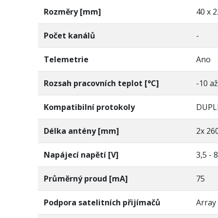
Rozměry [mm]
40 x 2
Počet kanálů
-
Telemetrie
Ano
Rozsah pracovních teplot [°C]
-10 až
Kompatibilní protokoly
DUPLE
Délka antény [mm]
2x 26
Napájecí napětí [V]
3,5 - 
Průměrný proud [mA]
75
Podpora satelitních přijímačů
Array