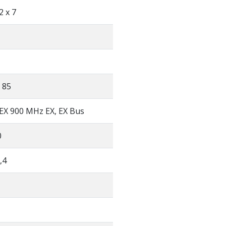
2 x 7
 85
X 900 MHz EX, EX Bus
0
8,4