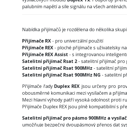
palubním napětí a síle signálu na všech anténách.
Nabídka přijímačů je rozdělena do několika skupi
Přijímače RX
- pro univerzální použití
Přijímače REX
- ploché přijímače s uživatelsky n
Přijímače REX Assist
- s integrovanou inteligent
Satelitní přijímač Rsat 2
- satelitní přijímač pr
Satelitní přijímač Rsat 900MHz
- satelitní při
Satelitní přijímač Rsat 900MHz NG
- satelitní 
Přijímače řady
Duplex REX
jsou určeny pro provo
obousměrné komunikaci mezi vysílačem a přijímač
Mezi hlavní výhody patří vysoká odolnost proti ru
Přijímače Duplex REX jsou plně kompatibilní s př
Satelitní přijímač pro pásmo 900MHz a vysíla
umožňuje bezpečný dvoupásmový přenos dat systém