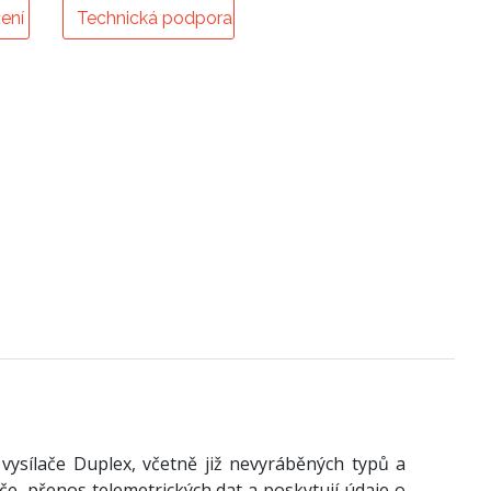
ení
Technická podpora
vysílače Duplex, včetně již nevyráběných typů a
e, přenos telemetrických dat a poskytují údaje o