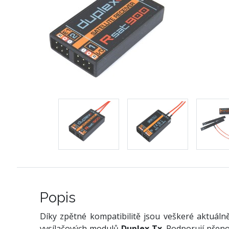
Popis
Díky zpětné kompatibilitě jsou veškeré aktuáln
vysílačových modulů
Duplex Tx
. Podporují přen